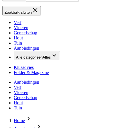
Zoekbalk sluiten
Verf
Vloeren
Gereedschap
Hout
Tuin
Aanbiedingen
Alle categorieën
Alles
Klusadvies
Folder & Magazine
Aanbiedingen
Verf
Vloeren
Gereedschap
Hout
Tuin
Home