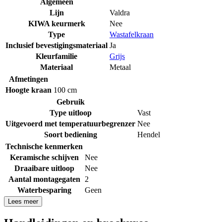
Algemeen
Lijn
Valdra
KIWA keurmerk
Nee
Type
Wastafelkraan
Inclusief bevestigingsmateriaal
Ja
Kleurfamilie
Grijs
Materiaal
Metaal
Afmetingen
Hoogte kraan
100 cm
Gebruik
Type uitloop
Vast
Uitgevoerd met temperatuurbegrenzer
Nee
Soort bediening
Hendel
Technische kenmerken
Keramische schijven
Nee
Draaibare uitloop
Nee
Aantal montagegaten
2
Waterbesparing
Geen
Lees meer