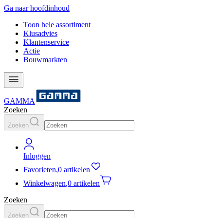
Ga naar hoofdinhoud
Toon hele assortiment
Klusadvies
Klantenservice
Actie
Bouwmarkten
GAMMA
Zoeken
Zoeken
Inloggen
Favorieten
,
0 artikelen
Winkelwagen
,
0 artikelen
Zoeken
Zoeken