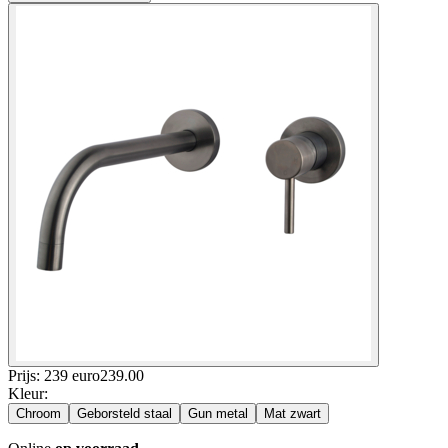
Prijs: 239 euro
239
.
00
Kleur
:
Chroom
Geborsteld staal
Gun metal
Mat zwart