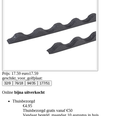
Prijs: 17.59 euro
17
.
59
geschikt_voor_golfplaat
:
32/9
76/18
94/35
177/51
Online
bijna uitverkocht
Thuisbezorgd
€4.95
Thuisbezorgd gratis vanaf €50
Vandaag besteld, maandag 10 augustus in huis