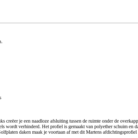
n.
s
ks creëer je een naadloze afsluiting tussen de ruimte onder de overkappi
els wordt verhinderd. Het profiel is gemaakt van polyether schuim en da
Golfplaten daken maak je voortaan af met dit Martens afdichtingsprofiel