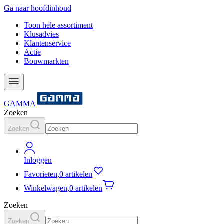
Ga naar hoofdinhoud
Toon hele assortiment
Klusadvies
Klantenservice
Actie
Bouwmarkten
GAMMA
Zoeken
Zoeken
Inloggen
Favorieten
,
0 artikelen
Winkelwagen
,
0 artikelen
Zoeken
Zoeken