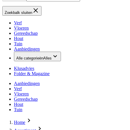
Zoekbalk sluiten
Verf
Vloeren
Gereedschap
Hout
Tuin
Aanbiedingen
Alle categorieën
Alles
Klusadvies
Folder & Magazine
Aanbiedingen
Verf
Vloeren
Gereedschap
Hout
Tuin
Home