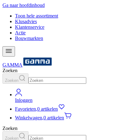
Ga naar hoofdinhoud
Toon hele assortiment
Klusadvies
Klantenservice
Actie
Bouwmarkten
GAMMA
Zoeken
Zoeken
Inloggen
Favorieten
,
0 artikelen
Winkelwagen
,
0 artikelen
Zoeken
Zoeken