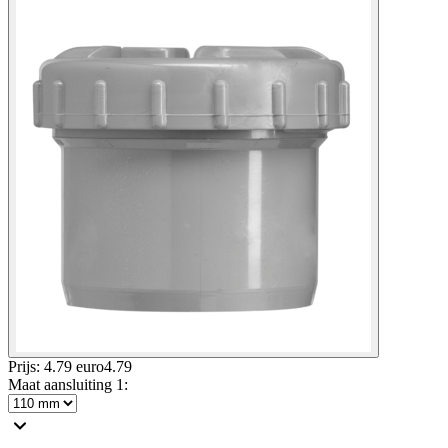
Prijs: 4.79 euro
4
.
79
Maat aansluiting 1
: