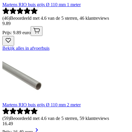
Martens RIO buis grijs Ø 110 mm 1 meter
(
46
)
Beoordeeld met 4.6 van de 5 sterren, 46 klantreviews
9
.
89
Prijs: 9.89 euro
Bekijk alles in afvoerbuis
Martens RIO buis grijs Ø 110 mm 2 meter
(
59
)
Beoordeeld met 4.6 van de 5 sterren, 59 klantreviews
16
.
49
Prijs: 16.49 euro