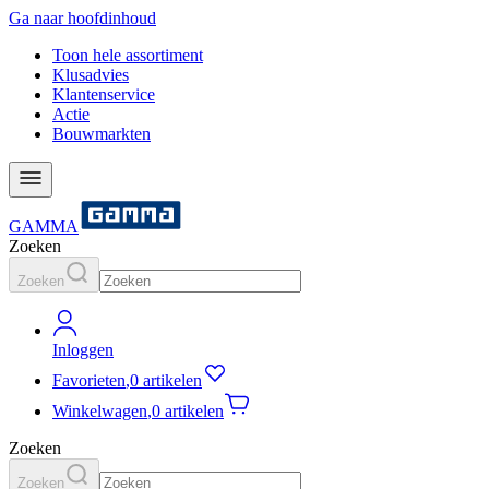
Ga naar hoofdinhoud
Toon hele assortiment
Klusadvies
Klantenservice
Actie
Bouwmarkten
GAMMA
Zoeken
Zoeken
Inloggen
Favorieten
,
0 artikelen
Winkelwagen
,
0 artikelen
Zoeken
Zoeken