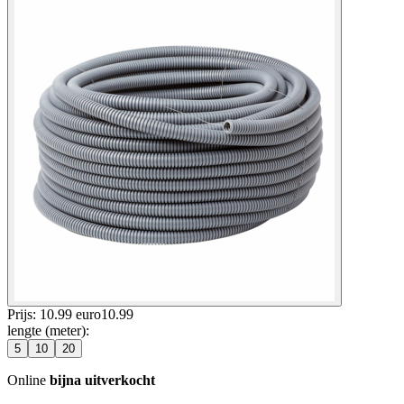
Prijs: 10.99 euro
10
.
99
lengte (meter)
:
5
10
20
Online
bijna uitverkocht