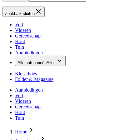
Zoekbalk sluiten
Verf
Vloeren
Gereedschap
Hout
Tuin
Aanbiedingen
Alle categorieën
Alles
Klusadvies
Folder & Magazine
Aanbiedingen
Verf
Vloeren
Gereedschap
Hout
Tuin
Home