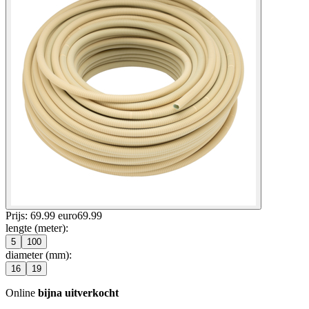
Prijs: 69.99 euro
69
.
99
lengte (meter)
:
5
100
diameter (mm)
:
16
19
Online
bijna uitverkocht