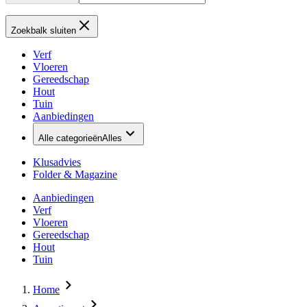
Zoekbalk sluiten
Verf
Vloeren
Gereedschap
Hout
Tuin
Aanbiedingen
Alle categorieën
Alles
Klusadvies
Folder & Magazine
Aanbiedingen
Verf
Vloeren
Gereedschap
Hout
Tuin
Home