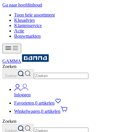
Ga naar hoofdinhoud
Toon hele assortiment
Klusadvies
Klantenservice
Actie
Bouwmarkten
GAMMA
Zoeken
Zoeken
Inloggen
Favorieten
,
0 artikelen
Winkelwagen
,
0 artikelen
Zoeken
Zoeken