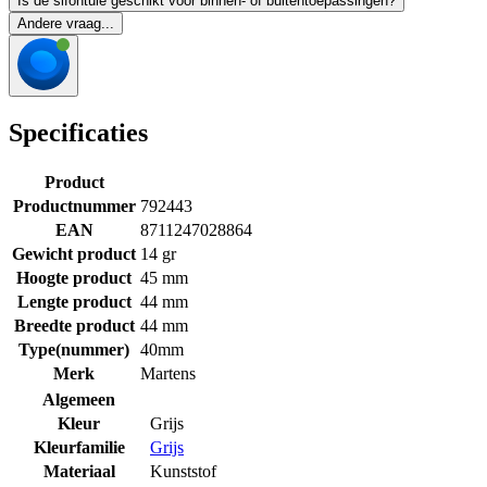
Is de sifontule geschikt voor binnen- of buitentoepassingen?
Andere vraag...
Specificaties
Product
Productnummer
792443
EAN
8711247028864
Gewicht product
14 gr
Hoogte product
45 mm
Lengte product
44 mm
Breedte product
44 mm
Type(nummer)
40mm
Merk
Martens
Algemeen
Kleur
Grijs
Kleurfamilie
Grijs
Materiaal
Kunststof