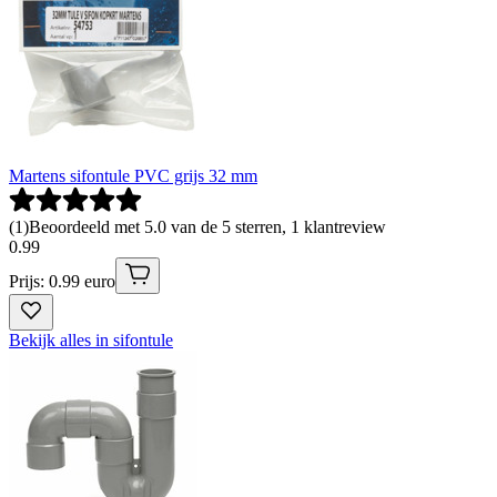
Martens sifontule PVC grijs 32 mm
(
1
)
Beoordeeld met 5.0 van de 5 sterren, 1 klantreview
0
.
99
Prijs: 0.99 euro
Bekijk alles in sifontule