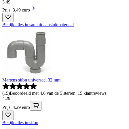
3
.
49
Prijs: 3.49 euro
Bekijk alles in sanitair aansluitmateriaal
Martens sifon universeel 32 mm
(
15
)
Beoordeeld met 4.6 van de 5 sterren, 15 klantreviews
4
.
29
Prijs: 4.29 euro
Bekijk alles in sifon