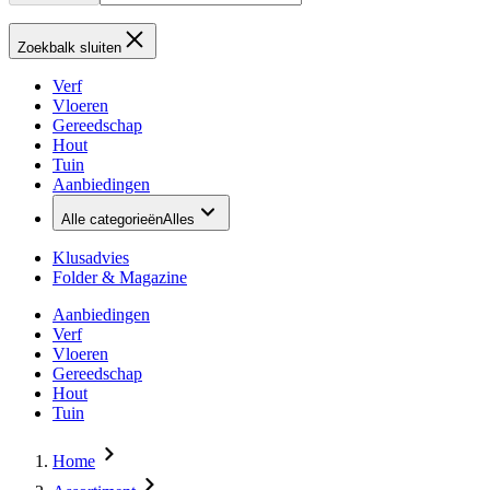
Zoekbalk sluiten
Verf
Vloeren
Gereedschap
Hout
Tuin
Aanbiedingen
Alle categorieën
Alles
Klusadvies
Folder & Magazine
Aanbiedingen
Verf
Vloeren
Gereedschap
Hout
Tuin
Home