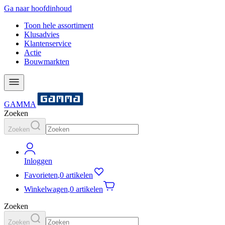
Ga naar hoofdinhoud
Toon hele assortiment
Klusadvies
Klantenservice
Actie
Bouwmarkten
GAMMA
Zoeken
Zoeken
Inloggen
Favorieten
,
0 artikelen
Winkelwagen
,
0 artikelen
Zoeken
Zoeken