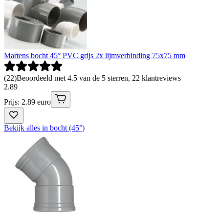
Martens bocht 45° PVC grijs 2x lijmverbinding 75x75 mm
(
22
)
Beoordeeld met 4.5 van de 5 sterren, 22 klantreviews
2
.
89
Prijs: 2.89 euro
Bekijk alles in bocht (45°)