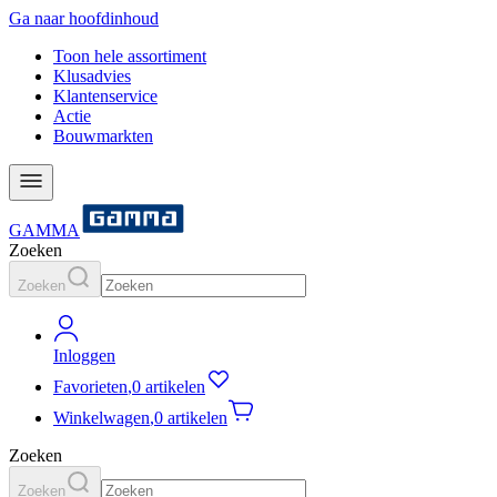
Ga naar hoofdinhoud
Toon hele assortiment
Klusadvies
Klantenservice
Actie
Bouwmarkten
GAMMA
Zoeken
Zoeken
Inloggen
Favorieten
,
0 artikelen
Winkelwagen
,
0 artikelen
Zoeken
Zoeken