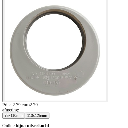
Prijs: 2.79 euro
2
.
79
afmeting
:
75x110mm
110x125mm
Online
bijna uitverkocht