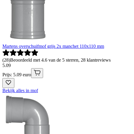
Martens overschuifmof grijs 2x manchet 110x110 mm
(
28
)
Beoordeeld met 4.6 van de 5 sterren, 28 klantreviews
5
.
09
Prijs: 5.09 euro
Bekijk alles in mof