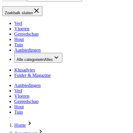
Zoekbalk sluiten
Verf
Vloeren
Gereedschap
Hout
Tuin
Aanbiedingen
Alle categorieën
Alles
Klusadvies
Folder & Magazine
Aanbiedingen
Verf
Vloeren
Gereedschap
Hout
Tuin
Home