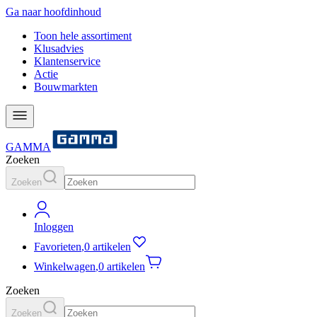
Ga naar hoofdinhoud
Toon hele assortiment
Klusadvies
Klantenservice
Actie
Bouwmarkten
GAMMA
Zoeken
Zoeken
Inloggen
Favorieten
,
0 artikelen
Winkelwagen
,
0 artikelen
Zoeken
Zoeken