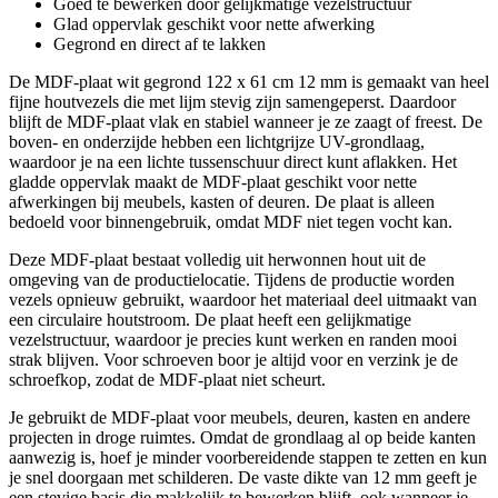
Goed te bewerken door gelijkmatige vezelstructuur
Glad oppervlak geschikt voor nette afwerking
Gegrond en direct af te lakken
De MDF-plaat wit gegrond 122 x 61 cm 12 mm is gemaakt van heel
fijne houtvezels die met lijm stevig zijn samengeperst. Daardoor
blijft de MDF-plaat vlak en stabiel wanneer je ze zaagt of freest. De
boven- en onderzijde hebben een lichtgrijze UV-grondlaag,
waardoor je na een lichte tussenschuur direct kunt aflakken. Het
gladde oppervlak maakt de MDF-plaat geschikt voor nette
afwerkingen bij meubels, kasten of deuren. De plaat is alleen
bedoeld voor binnengebruik, omdat MDF niet tegen vocht kan.
Deze MDF-plaat bestaat volledig uit herwonnen hout uit de
omgeving van de productielocatie. Tijdens de productie worden
vezels opnieuw gebruikt, waardoor het materiaal deel uitmaakt van
een circulaire houtstroom. De plaat heeft een gelijkmatige
vezelstructuur, waardoor je precies kunt werken en randen mooi
strak blijven. Voor schroeven boor je altijd voor en verzink je de
schroefkop, zodat de MDF-plaat niet scheurt.
Je gebruikt de MDF-plaat voor meubels, deuren, kasten en andere
projecten in droge ruimtes. Omdat de grondlaag al op beide kanten
aanwezig is, hoef je minder voorbereidende stappen te zetten en kun
je snel doorgaan met schilderen. De vaste dikte van 12 mm geeft je
een stevige basis die makkelijk te bewerken blijft, ook wanneer je