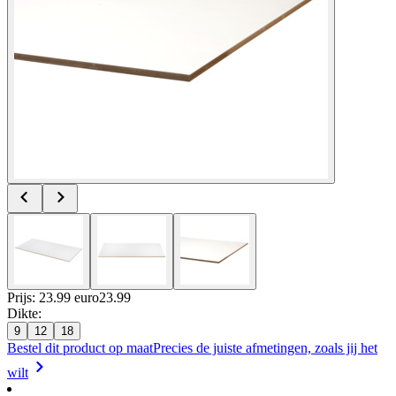
Prijs: 23.99 euro
23
.
99
Dikte
:
9
12
18
Bestel dit product op maat
Precies de juiste afmetingen, zoals jij het
wilt