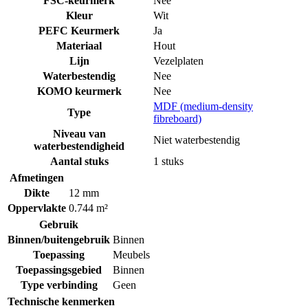
FSC-keurmerk
Nee
Kleur
Wit
PEFC Keurmerk
Ja
Materiaal
Hout
Lijn
Vezelplaten
Waterbestendig
Nee
KOMO keurmerk
Nee
MDF (medium-density
Type
fibreboard)
Niveau van
Niet waterbestendig
waterbestendigheid
Aantal stuks
1 stuks
Afmetingen
Dikte
12 mm
Oppervlakte
0.744 m²
Gebruik
Binnen/buitengebruik
Binnen
Toepassing
Meubels
Toepassingsgebied
Binnen
Type verbinding
Geen
Technische kenmerken