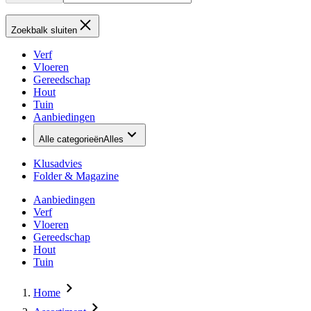
Zoekbalk sluiten
Verf
Vloeren
Gereedschap
Hout
Tuin
Aanbiedingen
Alle categorieën
Alles
Klusadvies
Folder & Magazine
Aanbiedingen
Verf
Vloeren
Gereedschap
Hout
Tuin
Home