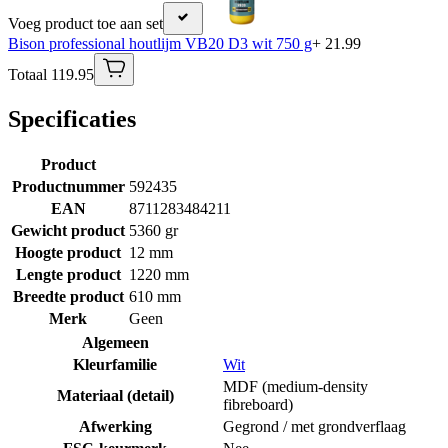
Voeg product toe aan set
Bison professional houtlijm VB20 D3 wit 750 g
+ 21.99
Totaal 119.95
Specificaties
Product
Productnummer
592435
EAN
8711283484211
Gewicht product
5360 gr
Hoogte product
12 mm
Lengte product
1220 mm
Breedte product
610 mm
Merk
Geen
Algemeen
Kleurfamilie
Wit
MDF (medium-density
Materiaal (detail)
fibreboard)
Afwerking
Gegrond / met grondverflaag