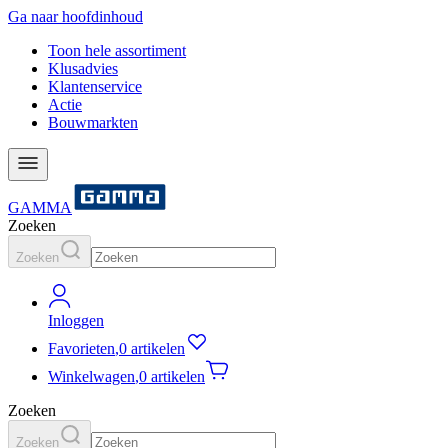
Ga naar hoofdinhoud
Toon hele assortiment
Klusadvies
Klantenservice
Actie
Bouwmarkten
GAMMA
Zoeken
Zoeken
Inloggen
Favorieten
,
0 artikelen
Winkelwagen
,
0 artikelen
Zoeken
Zoeken