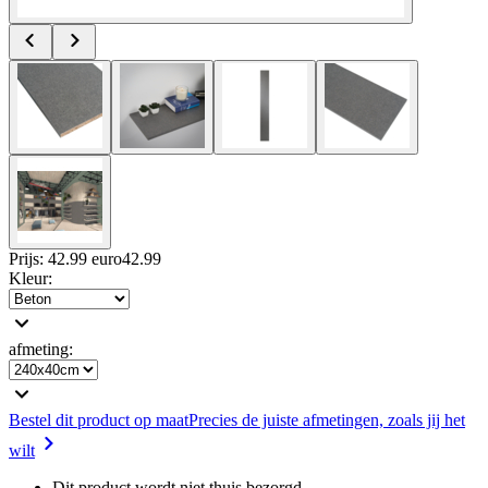
Prijs: 42.99 euro
42
.
99
Kleur
:
afmeting
:
Bestel dit product op maat
Precies de juiste afmetingen, zoals jij het
wilt
Dit product wordt niet thuis bezorgd