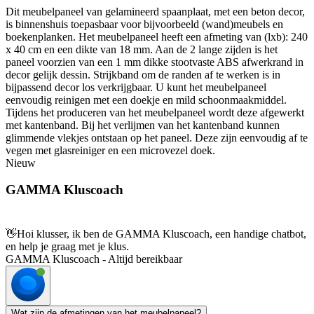
Dit meubelpaneel van gelamineerd spaanplaat, met een beton decor,
is binnenshuis toepasbaar voor bijvoorbeeld (wand)meubels en
boekenplanken. Het meubelpaneel heeft een afmeting van (lxb): 240
x 40 cm en een dikte van 18 mm. Aan de 2 lange zijden is het
paneel voorzien van een 1 mm dikke stootvaste ABS afwerkrand in
decor gelijk dessin. Strijkband om de randen af te werken is in
bijpassend decor los verkrijgbaar. U kunt het meubelpaneel
eenvoudig reinigen met een doekje en mild schoonmaakmiddel.
Tijdens het produceren van het meubelpaneel wordt deze afgewerkt
met kantenband. Bij het verlijmen van het kantenband kunnen
glimmende vlekjes ontstaan op het paneel. Deze zijn eenvoudig af te
vegen met glasreiniger en een microvezel doek.
Nieuw
GAMMA Kluscoach
👋
Hoi klusser, ik ben de GAMMA Kluscoach, een handige chatbot,
en help je graag met je klus.
GAMMA Kluscoach - Altijd bereikbaar
Wat zijn de afmetingen van het meubelpaneel?