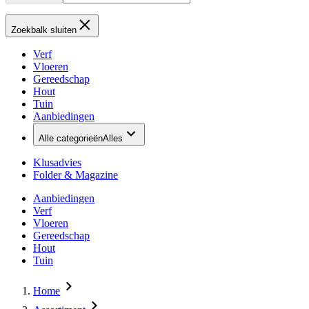
Zoekbalk sluiten
Verf
Vloeren
Gereedschap
Hout
Tuin
Aanbiedingen
Alle categorieën
Alles
Klusadvies
Folder & Magazine
Aanbiedingen
Verf
Vloeren
Gereedschap
Hout
Tuin
Home