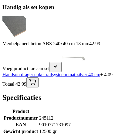
Handig als set kopen
Meubelpaneel beton ABS 240x40 cm 18 mm
42.99
Voeg product toe aan set
Handson drager enkel railsysteem mat zilver 40 cm
+ 4.09
Totaal 42.99
Specificaties
Product
Productnummer
245112
EAN
9010771731097
Gewicht product
12500 gr