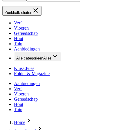
Zoekbalk sluiten
Verf
Vloeren
Gereedschap
Hout
Tuin
Aanbiedingen
Alle categorieën
Alles
Klusadvies
Folder & Magazine
Aanbiedingen
Verf
Vloeren
Gereedschap
Hout
Tuin
Home