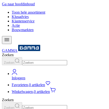
Ga naar hoofdinhoud
Toon hele assortiment
Klusadvies
Klantenservice
Actie
Bouwmarkten
GAMMA
Zoeken
Zoeken
Inloggen
Favorieten
,
0 artikelen
Winkelwagen
,
0 artikelen
Zoeken
Zoeken