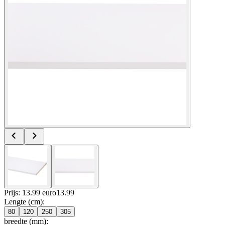
Prijs: 13.99 euro
13
.
99
Lengte (cm)
:
80
120
250
305
breedte (mm)
: