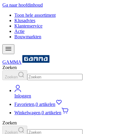
Ga naar hoofdinhoud
Toon hele assortiment
Klusadvies
Klantenservice
Actie
Bouwmarkten
GAMMA
Zoeken
Zoeken
Inloggen
Favorieten
,
0 artikelen
Winkelwagen
,
0 artikelen
Zoeken
Zoeken