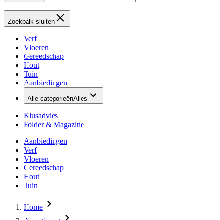
Zoekbalk sluiten
Verf
Vloeren
Gereedschap
Hout
Tuin
Aanbiedingen
Alle categorieën
Alles
Klusadvies
Folder & Magazine
Aanbiedingen
Verf
Vloeren
Gereedschap
Hout
Tuin
Home