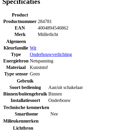
Specificaties
Product
Productnummer
284781
EAN
4004894546862
Merk
Müllerlicht
Algemeen
Kleurfamilie
Wit
Type
Onderbouwverlichting
Energiebron
Netspanning
Materiaal
Kunststof
Type sensor
Geen
Gebruik
Soort bediening
Aan/uit schakelaar
Binnen/buitengebruik
Binnen
Installatiesoort
Onderbouw
Technische kenmerken
Smarthome
Nee
Milieukenmerken
Lichtbron