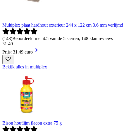
Multiplex plaat hardhout exterieur 244 x 122 cm 3,6 mm verlijmd
(
148
)
Beoordeeld met 4.5 van de 5 sterren, 148 klantreviews
31
.
49
Prijs: 31.49 euro
Bekijk alles in multiplex
Bison houtlijm flacon extra 75 g