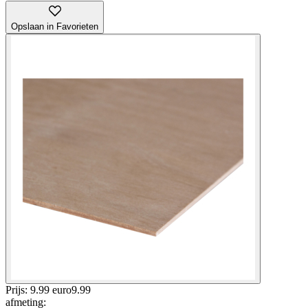
Opslaan in Favorieten
Prijs: 9.99 euro
9
.
99
afmeting
: