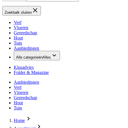
Zoekbalk sluiten
Verf
Vloeren
Gereedschap
Hout
Tuin
Aanbiedingen
Alle categorieën
Alles
Klusadvies
Folder & Magazine
Aanbiedingen
Verf
Vloeren
Gereedschap
Hout
Tuin
Home