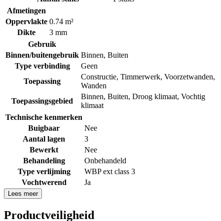
Afmetingen
Oppervlakte
0.74 m²
Dikte
3 mm
Gebruik
Binnen/buitengebruik
Binnen
,
Buiten
Type verbinding
Geen
Constructie
,
Timmerwerk
,
Voorzetwanden
,
Toepassing
Wanden
Binnen
,
Buiten
,
Droog klimaat
,
Vochtig
Toepassingsgebied
klimaat
Technische kenmerken
Buigbaar
Nee
Aantal lagen
3
Bewerkt
Nee
Behandeling
Onbehandeld
Type verlijming
WBP ext class 3
Vochtwerend
Ja
Lees meer
Productveiligheid