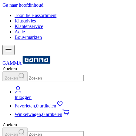
Ga naar hoofdinhoud
Toon hele assortiment
Klusadvies
Klantenservice
Actie
Bouwmarkten
GAMMA
Zoeken
Zoeken
Inloggen
Favorieten
,
0 artikelen
Winkelwagen
,
0 artikelen
Zoeken
Zoeken