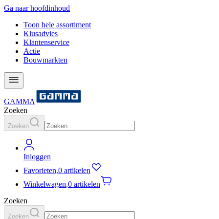
Ga naar hoofdinhoud
Toon hele assortiment
Klusadvies
Klantenservice
Actie
Bouwmarkten
GAMMA
Zoeken
Zoeken
Inloggen
Favorieten
,
0 artikelen
Winkelwagen
,
0 artikelen
Zoeken
Zoeken