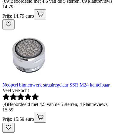
(
69
)
Beoordeeld met 4.6 van de 5 sterren, 69 klantreviews
14
.
79
Prijs: 14.79 euro
Neoperl binnenwerk straalregelaar SSR M24 kantelbaar
Veel verkocht
(
4
)
Beoordeeld met 4.5 van de 5 sterren, 4 klantreviews
15
.
59
Prijs: 15.59 euro