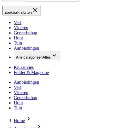
Zoekbalk sluiten
Verf
Vloeren
Gereedschap
Hout
Tuin
Aanbiedingen
Alle categorieën
Alles
Klusadvies
Folder & Magazine
Aanbiedingen
Verf
Vloeren
Gereedschap
Hout
Tuin
Home