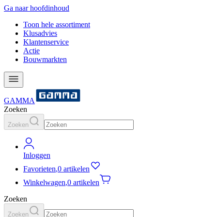
Ga naar hoofdinhoud
Toon hele assortiment
Klusadvies
Klantenservice
Actie
Bouwmarkten
GAMMA
Zoeken
Zoeken
Inloggen
Favorieten
,
0 artikelen
Winkelwagen
,
0 artikelen
Zoeken
Zoeken