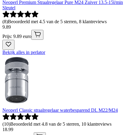
Neoperl Premium Straalregelaar Pure M24 Zuiver 13.5-15l/min
Sleutel
(
8
)
Beoordeeld met 4.5 van de 5 sterren, 8 klantreviews
9
.
89
Prijs: 9.89 euro
Bekijk alles in perlator
Neoperl Classic straalregelaar waterbesparend DL M22/M24
(
10
)
Beoordeeld met 4.8 van de 5 sterren, 10 klantreviews
18
.
99