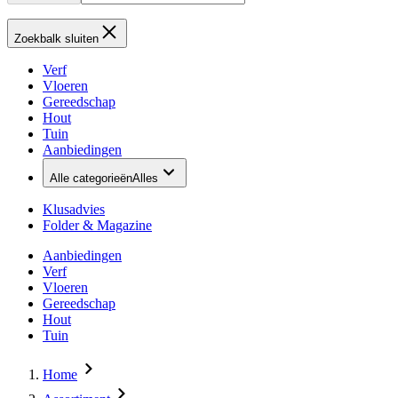
Zoekbalk sluiten
Verf
Vloeren
Gereedschap
Hout
Tuin
Aanbiedingen
Alle categorieën
Alles
Klusadvies
Folder & Magazine
Aanbiedingen
Verf
Vloeren
Gereedschap
Hout
Tuin
Home