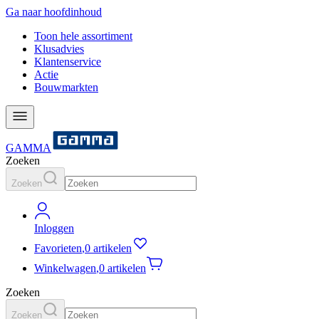
Ga naar hoofdinhoud
Toon hele assortiment
Klusadvies
Klantenservice
Actie
Bouwmarkten
GAMMA
Zoeken
Zoeken
Inloggen
Favorieten
,
0 artikelen
Winkelwagen
,
0 artikelen
Zoeken
Zoeken