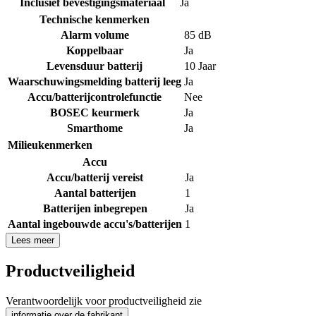
Inclusief bevestigingsmateriaal
Ja
Technische kenmerken
Alarm volume
85 dB
Koppelbaar
Ja
Levensduur batterij
10 Jaar
Waarschuwingsmelding batterij leeg
Ja
Accu/batterijcontrolefunctie
Nee
BOSEC keurmerk
Ja
Smarthome
Ja
Milieukenmerken
Accu
Accu/batterij vereist
Ja
Aantal batterijen
1
Batterijen inbegrepen
Ja
Aantal ingebouwde accu's/batterijen
1
Lees meer
Productveiligheid
Verantwoordelijk voor productveiligheid zie
informatie over de fabrikant