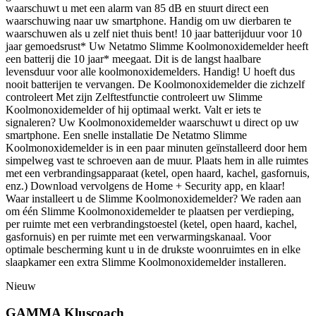
waarschuwt u met een alarm van 85 dB en stuurt direct een
waarschuwing naar uw smartphone. Handig om uw dierbaren te
waarschuwen als u zelf niet thuis bent! 10 jaar batterijduur voor 10
jaar gemoedsrust* Uw Netatmo Slimme Koolmonoxidemelder heeft
een batterij die 10 jaar* meegaat. Dit is de langst haalbare
levensduur voor alle koolmonoxidemelders. Handig! U hoeft dus
nooit batterijen te vervangen. De Koolmonoxidemelder die zichzelf
controleert Met zijn Zelftestfunctie controleert uw Slimme
Koolmonoxidemelder of hij optimaal werkt. Valt er iets te
signaleren? Uw Koolmonoxidemelder waarschuwt u direct op uw
smartphone. Een snelle installatie De Netatmo Slimme
Koolmonoxidemelder is in een paar minuten geïnstalleerd door hem
simpelweg vast te schroeven aan de muur. Plaats hem in alle ruimtes
met een verbrandingsapparaat (ketel, open haard, kachel, gasfornuis,
enz.) Download vervolgens de Home + Security app, en klaar!
Waar installeert u de Slimme Koolmonoxidemelder? We raden aan
om één Slimme Koolmonoxidemelder te plaatsen per verdieping,
per ruimte met een verbrandingstoestel (ketel, open haard, kachel,
gasfornuis) en per ruimte met een verwarmingskanaal. Voor
optimale bescherming kunt u in de drukste woonruimtes en in elke
slaapkamer een extra Slimme Koolmonoxidemelder installeren.
Nieuw
GAMMA Kluscoach