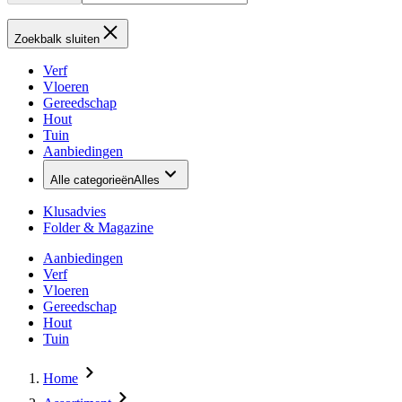
Zoekbalk sluiten
Verf
Vloeren
Gereedschap
Hout
Tuin
Aanbiedingen
Alle categorieën
Alles
Klusadvies
Folder & Magazine
Aanbiedingen
Verf
Vloeren
Gereedschap
Hout
Tuin
Home