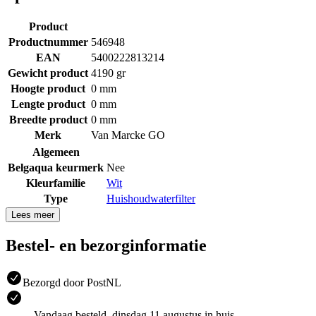
Product
Productnummer
546948
EAN
5400222813214
Gewicht product
4190 gr
Hoogte product
0 mm
Lengte product
0 mm
Breedte product
0 mm
Merk
Van Marcke GO
Algemeen
Belgaqua keurmerk
Nee
Kleurfamilie
Wit
Type
Huishoudwaterfilter
Lees meer
Bestel- en bezorginformatie
Bezorgd door PostNL
Vandaag besteld, dinsdag 11 augustus in huis