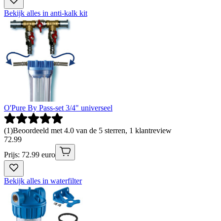
Bekijk alles in anti-kalk kit
O'Pure By Pass-set 3/4" universeel
(
1
)
Beoordeeld met 4.0 van de 5 sterren, 1 klantreview
72
.
99
Prijs: 72.99 euro
Bekijk alles in waterfilter