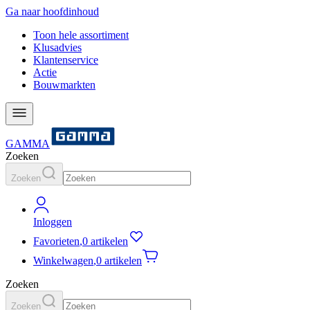
Ga naar hoofdinhoud
Toon hele assortiment
Klusadvies
Klantenservice
Actie
Bouwmarkten
GAMMA
Zoeken
Zoeken
Inloggen
Favorieten
,
0 artikelen
Winkelwagen
,
0 artikelen
Zoeken
Zoeken