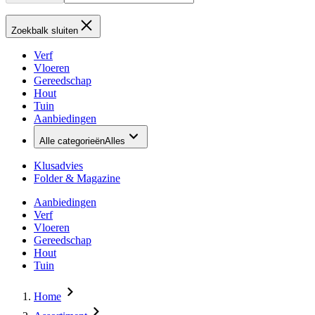
Zoekbalk sluiten
Verf
Vloeren
Gereedschap
Hout
Tuin
Aanbiedingen
Alle categorieën
Alles
Klusadvies
Folder & Magazine
Aanbiedingen
Verf
Vloeren
Gereedschap
Hout
Tuin
Home