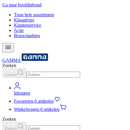
Ga naar hoofdinhoud
Toon hele assortiment
Klusadvies
Klantenservice
Actie
Bouwmarkten
GAMMA
Zoeken
Zoeken
Inloggen
Favorieten
,
0 artikelen
Winkelwagen
,
0 artikelen
Zoeken
Zoeken