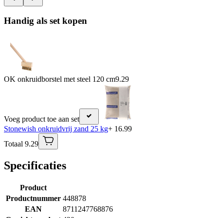
Handig als set kopen
OK onkruidborstel met steel 120 cm
9.29
Voeg product toe aan set
Stonewish onkruidvrij zand 25 kg
+ 16.99
Totaal 9.29
Specificaties
Product
Productnummer
448878
EAN
8711247768876