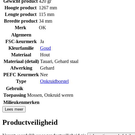
Gewicht product
420 gr
Hoogte product
1267 mm
Lengte product
115 mm
Breedte product
34 mm
Merk
OK
Algemeen
FSC-keurmerk
Ja
Kleurfamilie
Goud
Materiaal
Hout
Materiaal (detail)
Tauari
,
Gehard staal
Afwerking
Gehard
PEFC Keurmerk
Nee
Type
Onkruidborstel
Gebruik
Toepassing
Mossen
,
Onkruid weren
Milieukenmerken
Lees meer
Productveiligheid