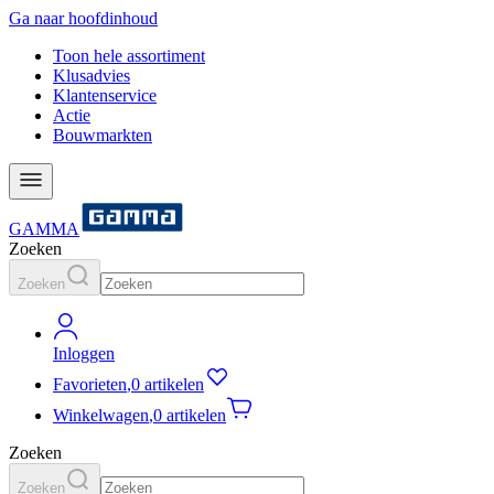
Ga naar hoofdinhoud
Toon hele assortiment
Klusadvies
Klantenservice
Actie
Bouwmarkten
GAMMA
Zoeken
Zoeken
Inloggen
Favorieten
,
0 artikelen
Winkelwagen
,
0 artikelen
Zoeken
Zoeken