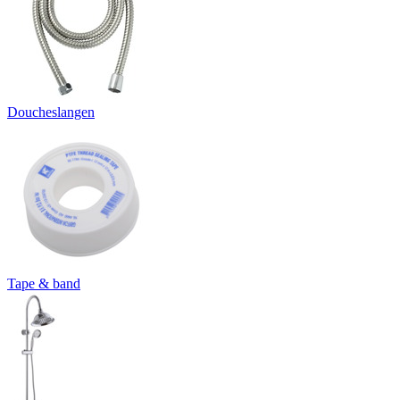
Doucheslangen
Tape & band