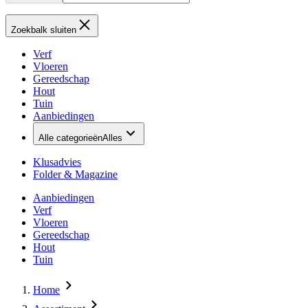
Zoekbalk sluiten
Verf
Vloeren
Gereedschap
Hout
Tuin
Aanbiedingen
Alle categorieën
Alles
Klusadvies
Folder & Magazine
Aanbiedingen
Verf
Vloeren
Gereedschap
Hout
Tuin
Home