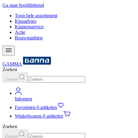
Ga naar hoofdinhoud
Toon hele assortiment
Klusadvies
Klantenservice
Actie
Bouwmarkten
GAMMA
Zoeken
Zoeken
Inloggen
Favorieten
,
0 artikelen
Winkelwagen
,
0 artikelen
Zoeken
Zoeken