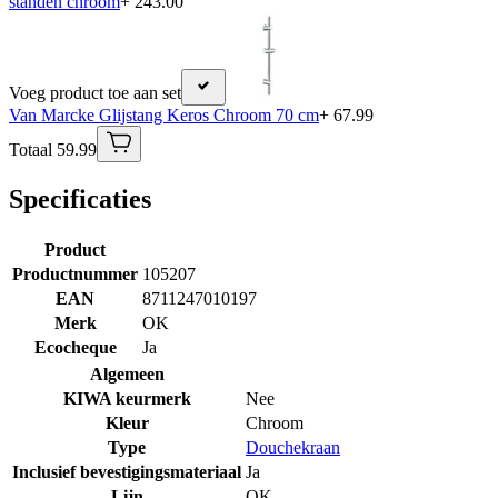
standen chroom
+ 243.00
Voeg product toe aan set
Van Marcke Glijstang Keros Chroom 70 cm
+ 67.99
Totaal 59.99
Specificaties
Product
Productnummer
105207
EAN
8711247010197
Merk
OK
Ecocheque
Ja
Algemeen
KIWA keurmerk
Nee
Kleur
Chroom
Type
Douchekraan
Inclusief bevestigingsmateriaal
Ja
Lijn
OK