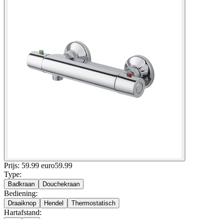
Prijs: 59.99 euro
59
.
99
Type
:
Badkraan
Douchekraan
Bediening
:
Draaiknop
Hendel
Thermostatisch
Hartafstand
: