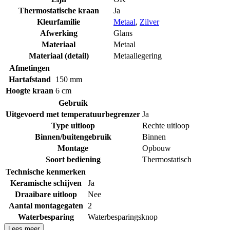
Thermostatische kraan
Ja
Kleurfamilie
Metaal
,
Zilver
Afwerking
Glans
Materiaal
Metaal
Materiaal (detail)
Metaallegering
Afmetingen
Hartafstand
150 mm
Hoogte kraan
6 cm
Gebruik
Uitgevoerd met temperatuurbegrenzer
Ja
Type uitloop
Rechte uitloop
Binnen/buitengebruik
Binnen
Montage
Opbouw
Soort bediening
Thermostatisch
Technische kenmerken
Keramische schijven
Ja
Draaibare uitloop
Nee
Aantal montagegaten
2
Waterbesparing
Waterbesparingsknop
Lees meer