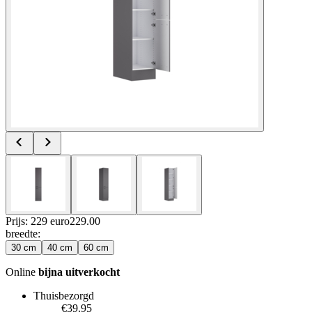
Prijs: 229 euro
229
.
00
breedte
:
30 cm
40 cm
60 cm
Online
bijna uitverkocht
Thuisbezorgd
€39.95