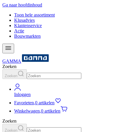
Ga naar hoofdinhoud
Toon hele assortiment
Klusadvies
Klantenservice
Actie
Bouwmarkten
GAMMA
Zoeken
Zoeken
Inloggen
Favorieten
,
0 artikelen
Winkelwagen
,
0 artikelen
Zoeken
Zoeken