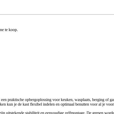
ine te koop.
 een praktische opbergoplossing voor keuken, wasplaats, berging of g
nken kun je de kast flexibel indelen en optimaal benutten voor al je voor
zijn uitstekende stabiliteit en eenvoudige zelfmontage. De grepen word