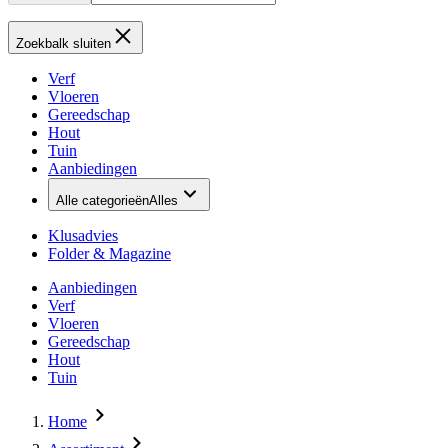
Zoekbalk sluiten
Verf
Vloeren
Gereedschap
Hout
Tuin
Aanbiedingen
Alle categorieën
Alles
Klusadvies
Folder & Magazine
Aanbiedingen
Verf
Vloeren
Gereedschap
Hout
Tuin
Home