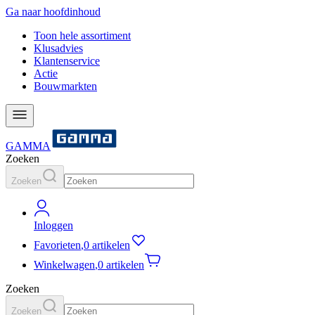
Ga naar hoofdinhoud
Toon hele assortiment
Klusadvies
Klantenservice
Actie
Bouwmarkten
GAMMA
Zoeken
Zoeken
Inloggen
Favorieten
,
0 artikelen
Winkelwagen
,
0 artikelen
Zoeken
Zoeken