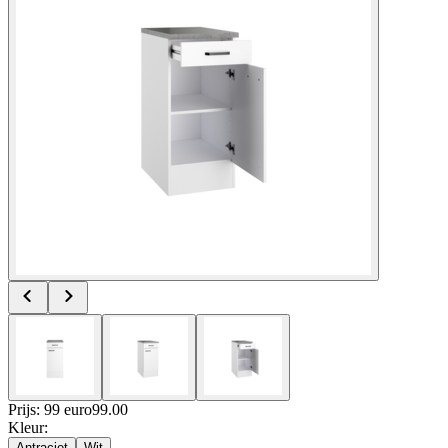
Prijs: 99 euro
99
.
00
Kleur
:
Antraciet
Wit