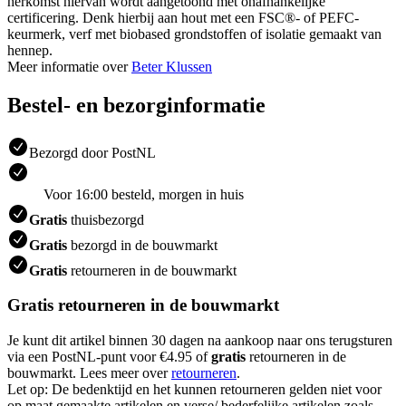
herkomst hiervan wordt aangetoond met onafhankelijke
certificering. Denk hierbij aan hout met een FSC®- of PEFC-
keurmerk, verf met biobased grondstoffen of isolatie gemaakt van
hennep.
Meer informatie over
Beter Klussen
Bestel- en bezorginformatie
Bezorgd door PostNL
Voor 16:00 besteld, morgen in huis
Gratis
thuisbezorgd
Gratis
bezorgd in de bouwmarkt
Gratis
retourneren in de bouwmarkt
Gratis retourneren in de bouwmarkt
Je kunt dit artikel binnen 30 dagen na aankoop naar ons terugsturen
via een PostNL-punt voor €4.95 of
gratis
retourneren in de
bouwmarkt. Lees meer over
retourneren
.
Let op: De bedenktijd en het kunnen retourneren gelden niet voor
op maat gemaakte artikelen en verse/ bederfelijke artikelen zoals