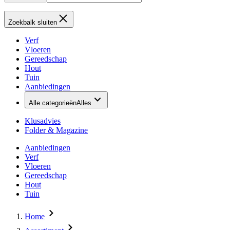
Zoekbalk sluiten
Verf
Vloeren
Gereedschap
Hout
Tuin
Aanbiedingen
Alle categorieën
Alles
Klusadvies
Folder & Magazine
Aanbiedingen
Verf
Vloeren
Gereedschap
Hout
Tuin
Home