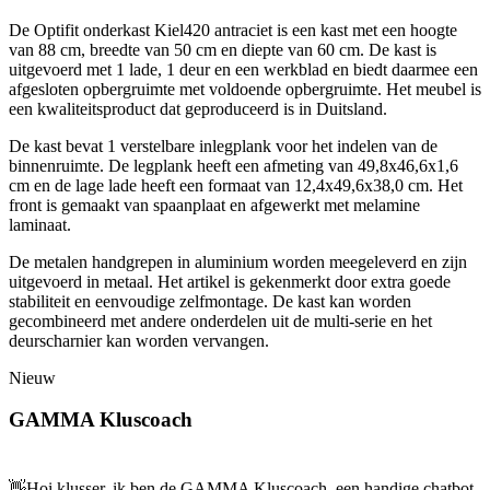
De Optifit onderkast Kiel420 antraciet is een kast met een hoogte
van 88 cm, breedte van 50 cm en diepte van 60 cm. De kast is
uitgevoerd met 1 lade, 1 deur en een werkblad en biedt daarmee een
afgesloten opbergruimte met voldoende opbergruimte. Het meubel is
een kwaliteitsproduct dat geproduceerd is in Duitsland.
De kast bevat 1 verstelbare inlegplank voor het indelen van de
binnenruimte. De legplank heeft een afmeting van 49,8x46,6x1,6
cm en de lage lade heeft een formaat van 12,4x49,6x38,0 cm. Het
front is gemaakt van spaanplaat en afgewerkt met melamine
laminaat.
De metalen handgrepen in aluminium worden meegeleverd en zijn
uitgevoerd in metaal. Het artikel is gekenmerkt door extra goede
stabiliteit en eenvoudige zelfmontage. De kast kan worden
gecombineerd met andere onderdelen uit de multi-serie en het
deurscharnier kan worden vervangen.
Nieuw
GAMMA Kluscoach
👋
Hoi klusser, ik ben de GAMMA Kluscoach, een handige chatbot,