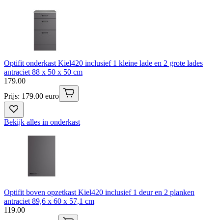
Optifit onderkast Kiel420 inclusief 1 kleine lade en 2 grote lades
antraciet 88 x 50 x 50 cm
179
.
00
Prijs: 179.00 euro
Bekijk alles in onderkast
Optifit boven opzetkast Kiel420 inclusief 1 deur en 2 planken
antraciet 89,6 x 60 x 57,1 cm
119
.
00