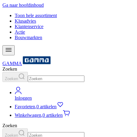
Ga naar hoofdinhoud
Toon hele assortiment
Klusadvies
Klantenservice
Actie
Bouwmarkten
GAMMA
Zoeken
Zoeken
Inloggen
Favorieten
,
0 artikelen
Winkelwagen
,
0 artikelen
Zoeken
Zoeken