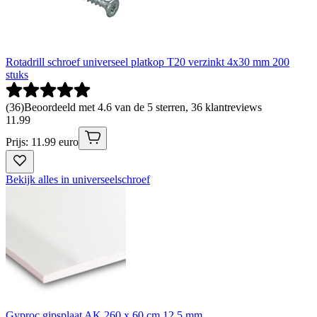
Rotadrill schroef universeel platkop T20 verzinkt 4x30 mm 200
stuks
(
36
)
Beoordeeld met 4.6 van de 5 sterren, 36 klantreviews
11
.
99
Prijs: 11.99 euro
Bekijk alles in universeelschroef
Gyproc gipsplaat AK 260 x 60 cm 12,5 mm