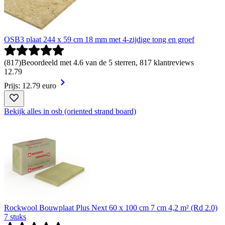
OSB3 plaat 244 x 59 cm 18 mm met 4-zijdige tong en groef
(
817
)
Beoordeeld met 4.6 van de 5 sterren, 817 klantreviews
12
.
79
Prijs: 12.79 euro
Bekijk alles in osb (oriented strand board)
Rockwool Bouwplaat Plus Next 60 x 100 cm 7 cm 4,2 m² (Rd 2.0)
7 stuks