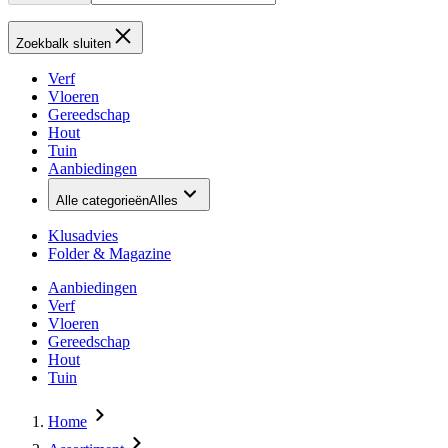
Zoekbalk sluiten
Verf
Vloeren
Gereedschap
Hout
Tuin
Aanbiedingen
Alle categorieën
Alles
Klusadvies
Folder & Magazine
Aanbiedingen
Verf
Vloeren
Gereedschap
Hout
Tuin
Home