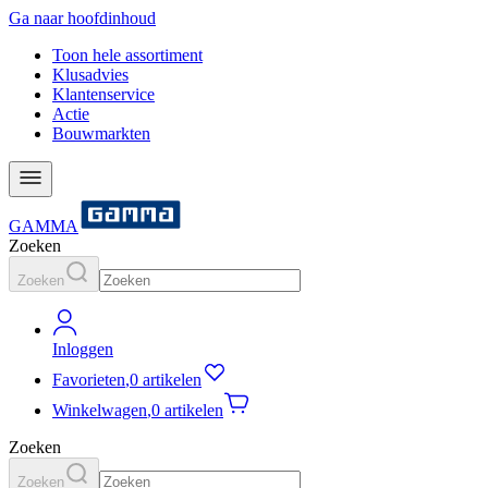
Ga naar hoofdinhoud
Toon hele assortiment
Klusadvies
Klantenservice
Actie
Bouwmarkten
GAMMA
Zoeken
Zoeken
Inloggen
Favorieten
,
0 artikelen
Winkelwagen
,
0 artikelen
Zoeken
Zoeken