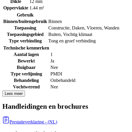
Dikte
12 mm
Oppervlakte
1.44 m²
Gebruik
Binnen/buitengebruik
Binnen
Toepassing
Constructie
,
Daken
,
Vloeren
,
Wanden
Toepassingsgebied
Buiten
,
Vochtig klimaat
Type verbinding
Tong en groef verbinding
Technische kenmerken
Aantal lagen
1
Bewerkt
Ja
Buigbaar
Nee
Type verlijming
PMDI
Behandeling
Onbehandeld
Vochtwerend
Nee
Lees meer
Handleidingen en brochures
Prestatieverklaring
- (
NL
)