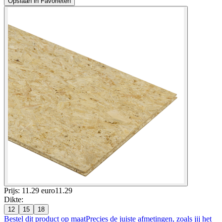
Opslaan in Favorieten
Prijs: 11.29 euro
11
.
29
Dikte
:
12
15
18
Bestel dit product op maat
Precies de juiste afmetingen, zoals jij het