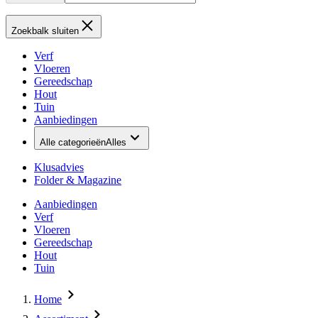
Zoekbalk sluiten
Verf
Vloeren
Gereedschap
Hout
Tuin
Aanbiedingen
Alle categorieën
Alles
Klusadvies
Folder & Magazine
Aanbiedingen
Verf
Vloeren
Gereedschap
Hout
Tuin
Home