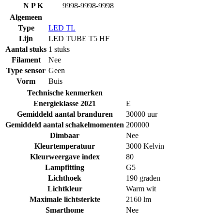
N P K
9998-9998-9998
Algemeen
Type
LED TL
Lijn
LED TUBE T5 HF
Aantal stuks
1 stuks
Filament
Nee
Type sensor
Geen
Vorm
Buis
Technische kenmerken
Energieklasse 2021
E
Gemiddeld aantal branduren
30000 uur
Gemiddeld aantal schakelmomenten
200000
Dimbaar
Nee
Kleurtemperatuur
3000 Kelvin
Kleurweergave index
80
Lampfitting
G5
Lichthoek
190 graden
Lichtkleur
Warm wit
Maximale lichtsterkte
2160 lm
Smarthome
Nee