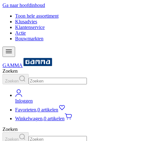
Ga naar hoofdinhoud
Toon hele assortiment
Klusadvies
Klantenservice
Actie
Bouwmarkten
GAMMA
Zoeken
Zoeken
Inloggen
Favorieten
,
0 artikelen
Winkelwagen
,
0 artikelen
Zoeken
Zoeken