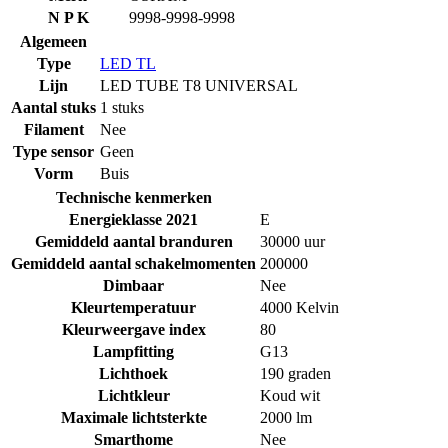
N P K
9998-9998-9998
Algemeen
Type
LED TL
Lijn
LED TUBE T8 UNIVERSAL
Aantal stuks
1 stuks
Filament
Nee
Type sensor
Geen
Vorm
Buis
Technische kenmerken
Energieklasse 2021
E
Gemiddeld aantal branduren
30000 uur
Gemiddeld aantal schakelmomenten
200000
Dimbaar
Nee
Kleurtemperatuur
4000 Kelvin
Kleurweergave index
80
Lampfitting
G13
Lichthoek
190 graden
Lichtkleur
Koud wit
Maximale lichtsterkte
2000 lm
Smarthome
Nee