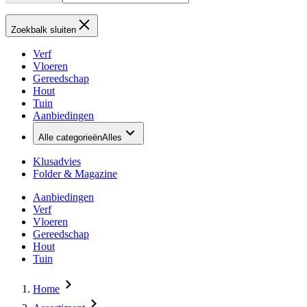
Zoekbalk sluiten
Verf
Vloeren
Gereedschap
Hout
Tuin
Aanbiedingen
Alle categorieën
Alles
Klusadvies
Folder & Magazine
Aanbiedingen
Verf
Vloeren
Gereedschap
Hout
Tuin
Home