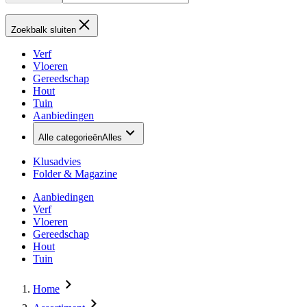
Zoekbalk sluiten
Verf
Vloeren
Gereedschap
Hout
Tuin
Aanbiedingen
Alle categorieën
Alles
Klusadvies
Folder & Magazine
Aanbiedingen
Verf
Vloeren
Gereedschap
Hout
Tuin
Home