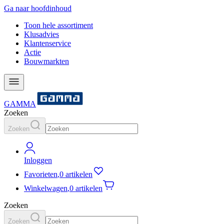
Ga naar hoofdinhoud
Toon hele assortiment
Klusadvies
Klantenservice
Actie
Bouwmarkten
GAMMA
Zoeken
Zoeken
Inloggen
Favorieten
,
0 artikelen
Winkelwagen
,
0 artikelen
Zoeken
Zoeken