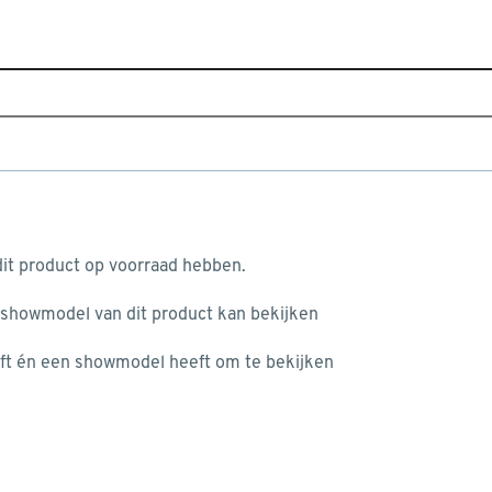
Sluiten
goed
Home
Assortiment
Tuin
Camping, vakantie & speel
Populaire filters
aan je winkelwagen
Buitenspel
(11)
it product op voorraad hebben.
Balspel
(2)
 showmodel van dit product kan bekijken
n je winkelwagen:
Zandspeelgoed
(2)
ft én een showmodel heeft om te bekijken
Vlieger
(4)
Kunststof
(24)
Speelgoedgereedschap
(3)
misgegaan...
Vliegtuigje
(1)