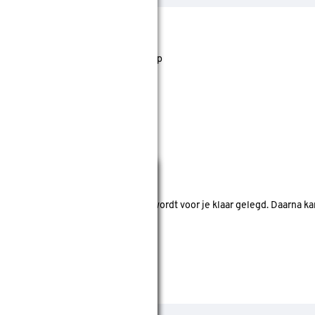
jst staan. Bij Gamma kan je filteren op
Sluiten
nde bouwmarkten bekijken.
d. Je betaalt online en het product wordt voor je klaar gelegd. Daarna k