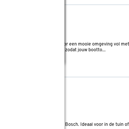
eviews
m waterbaan. Vaar de boten door een mooie omgeving vol met
als omlaag geplaatst worden, zodat jouw bootto...
en tuingereedschapset groen
reviews
ten met deze speelgoedset van Bosch. Ideaal voor in de tuin of 