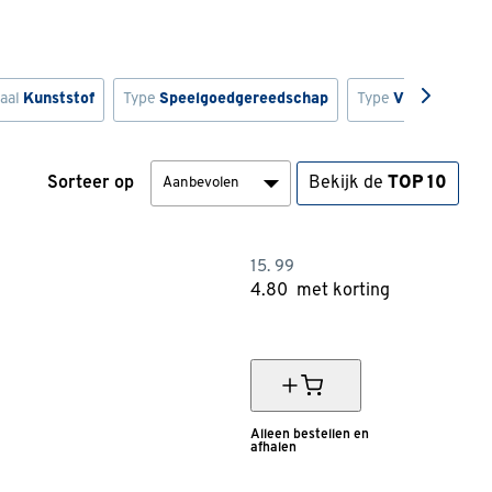
iaal
Kunststof
Type
Speelgoedgereedschap
Type
Vliegtuigje
Sorteer op
Bekijk de
TOP 10
15.
99
4.
80
met korting
70% korting
Alleen bestellen en
afhalen