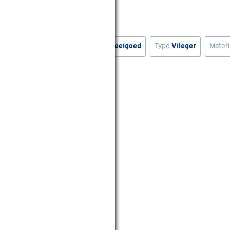
el
Type
Balspel
Type
Zandspeelgoed
Type
Vlieger
Mater
en eieren