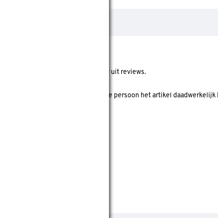
ore geeft de gemiddelde score weer uit reviews.
 koper' is? Dan is er gecheckt of deze persoon het artikel daadwerkelijk