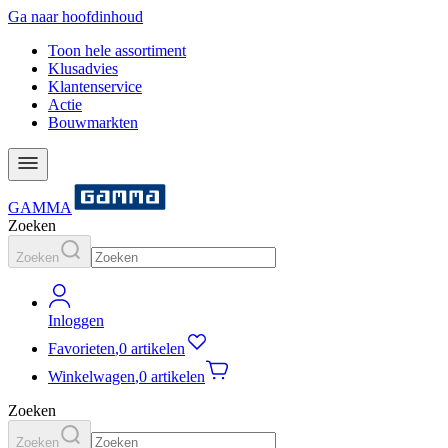
Ga naar hoofdinhoud
Toon hele assortiment
Klusadvies
Klantenservice
Actie
Bouwmarkten
GAMMA
Zoeken
Zoeken
Inloggen
Favorieten
,
0 artikelen
Winkelwagen
,
0 artikelen
Zoeken
Zoeken