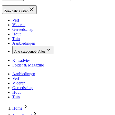
Zoekbalk sluiten
Verf
Vloeren
Gereedschap
Hout
Tuin
Aanbiedingen
Alle categorieën
Alles
Klusadvies
Folder & Magazine
Aanbiedingen
Verf
Vloeren
Gereedschap
Hout
Tuin
Home