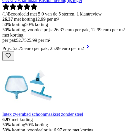
GAMMA laminaat Bastion betongrijs tegel
(
1
)
Beoordeeld met 5.0 van de 5 sterren, 1 klantreview
26.37
met korting
12.99
per m²
50% korting
50% korting
50% korting, voordeelprijs: 26.37 euro per pak, 12.99 euro per m2
met korting
per pak
52
.
75
25.99 per m²
Prijs: 52.75 euro per pak, 25.99 euro per m2
Intex zwembad schoonmaakset zonder steel
6.97
met korting
50% korting
50% korting
50% korting, voordeelprijs: 6.97 euro met korting