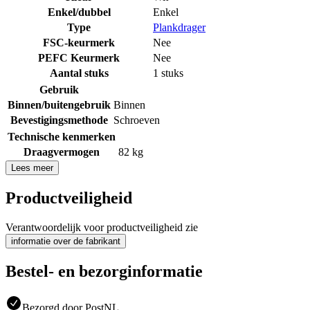
Enkel/dubbel
Enkel
Type
Plankdrager
FSC-keurmerk
Nee
PEFC Keurmerk
Nee
Aantal stuks
1 stuks
Gebruik
Binnen/buitengebruik
Binnen
Bevestigingsmethode
Schroeven
Technische kenmerken
Draagvermogen
82 kg
Lees meer
Productveiligheid
Verantwoordelijk voor productveiligheid zie
informatie over de fabrikant
Bestel- en bezorginformatie
Bezorgd door PostNL