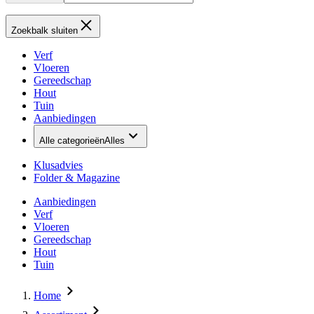
Zoekbalk sluiten
Verf
Vloeren
Gereedschap
Hout
Tuin
Aanbiedingen
Alle categorieën
Alles
Klusadvies
Folder & Magazine
Aanbiedingen
Verf
Vloeren
Gereedschap
Hout
Tuin
Home