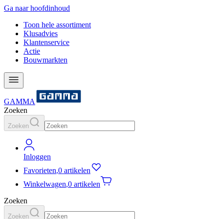
Ga naar hoofdinhoud
Toon hele assortiment
Klusadvies
Klantenservice
Actie
Bouwmarkten
GAMMA
Zoeken
Zoeken
Inloggen
Favorieten
,
0 artikelen
Winkelwagen
,
0 artikelen
Zoeken
Zoeken