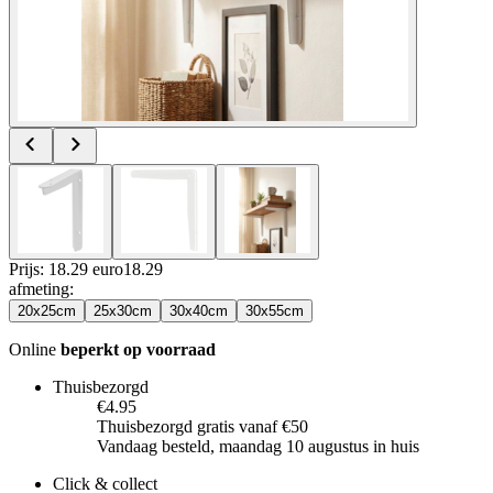
Prijs: 18.29 euro
18
.
29
afmeting
:
20x25cm
25x30cm
30x40cm
30x55cm
Online
beperkt op voorraad
Thuisbezorgd
€4.95
Thuisbezorgd gratis vanaf €50
Vandaag besteld, maandag 10 augustus in huis
Click & collect