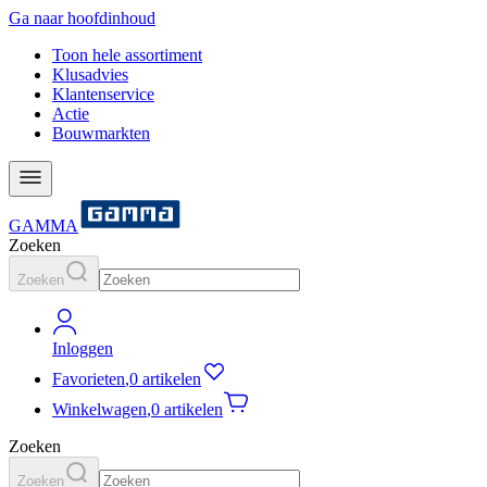
Ga naar hoofdinhoud
Toon hele assortiment
Klusadvies
Klantenservice
Actie
Bouwmarkten
GAMMA
Zoeken
Zoeken
Inloggen
Favorieten
,
0 artikelen
Winkelwagen
,
0 artikelen
Zoeken
Zoeken