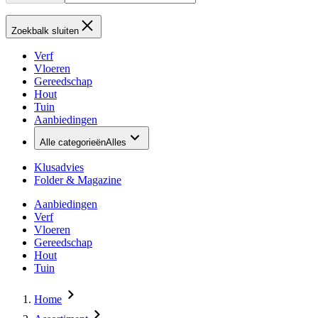
Zoekbalk sluiten
Verf
Vloeren
Gereedschap
Hout
Tuin
Aanbiedingen
Alle categorieën
Alles
Klusadvies
Folder & Magazine
Aanbiedingen
Verf
Vloeren
Gereedschap
Hout
Tuin
Home