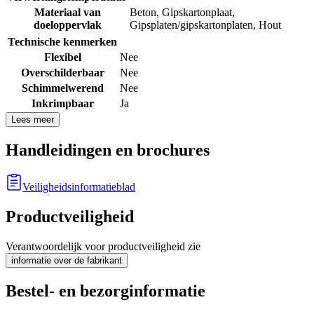
Materiaal van
Beton
,
Gipskartonplaat
,
doeloppervlak
Gipsplaten/gipskartonplaten
,
Hout
Technische kenmerken
Flexibel
Nee
Overschilderbaar
Nee
Schimmelwerend
Nee
Inkrimpbaar
Ja
Lees meer
Handleidingen en brochures
Veiligheidsinformatieblad
Productveiligheid
Verantwoordelijk voor productveiligheid zie
informatie over de fabrikant
Bestel- en bezorginformatie