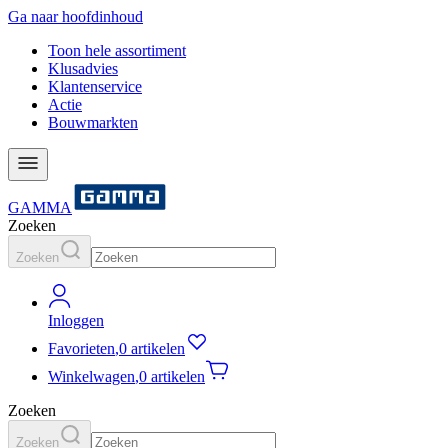
Ga naar hoofdinhoud
Toon hele assortiment
Klusadvies
Klantenservice
Actie
Bouwmarkten
GAMMA
Zoeken
Zoeken
Inloggen
Favorieten
,
0 artikelen
Winkelwagen
,
0 artikelen
Zoeken
Zoeken