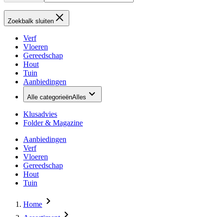
Zoekbalk sluiten
Verf
Vloeren
Gereedschap
Hout
Tuin
Aanbiedingen
Alle categorieën
Alles
Klusadvies
Folder & Magazine
Aanbiedingen
Verf
Vloeren
Gereedschap
Hout
Tuin
Home