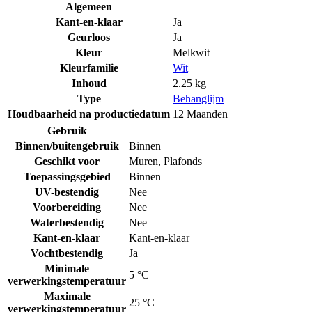
Algemeen
Kant-en-klaar
Ja
Geurloos
Ja
Kleur
Melkwit
Kleurfamilie
Wit
Inhoud
2.25 kg
Type
Behanglijm
Houdbaarheid na productiedatum
12 Maanden
Gebruik
Binnen/buitengebruik
Binnen
Geschikt voor
Muren
,
Plafonds
Toepassingsgebied
Binnen
UV-bestendig
Nee
Voorbereiding
Nee
Waterbestendig
Nee
Kant-en-klaar
Kant-en-klaar
Vochtbestendig
Ja
Minimale
5 °C
verwerkingstemperatuur
Maximale
25 °C
verwerkingstemperatuur