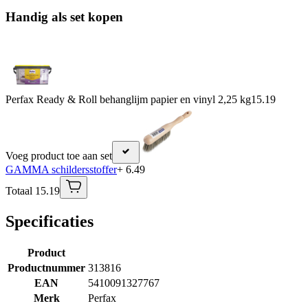
Handig als set kopen
Perfax Ready & Roll behanglijm papier en vinyl 2,25 kg
15.19
Voeg product toe aan set
GAMMA schildersstoffer
+ 6.49
Totaal 15.19
Specificaties
Product
Productnummer
313816
EAN
5410091327767
Merk
Perfax