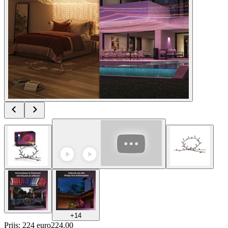
+
14
Prijs: 224 euro
224
.
00