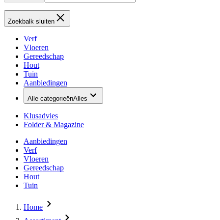
Zoekbalk sluiten
Verf
Vloeren
Gereedschap
Hout
Tuin
Aanbiedingen
Alle categorieën
Alles
Klusadvies
Folder & Magazine
Aanbiedingen
Verf
Vloeren
Gereedschap
Hout
Tuin
Home