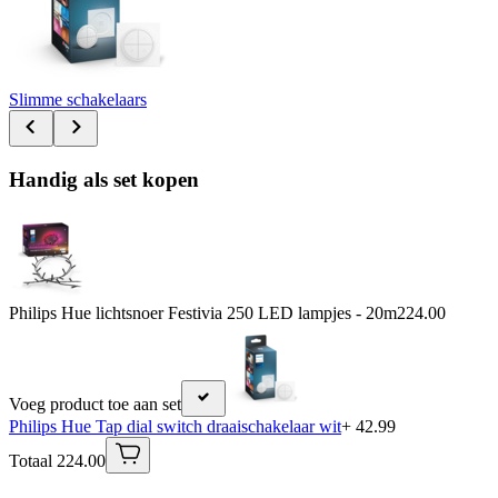
Slimme schakelaars
Handig als set kopen
Philips Hue lichtsnoer Festivia 250 LED lampjes - 20m
224.00
Voeg product toe aan set
Philips Hue Tap dial switch draaischakelaar wit
+ 42.99
Totaal 224.00