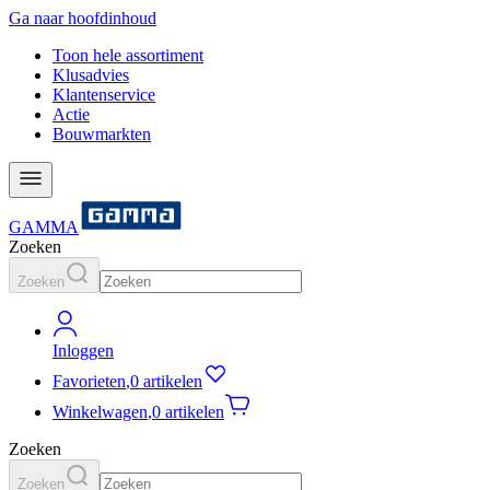
Ga naar hoofdinhoud
Toon hele assortiment
Klusadvies
Klantenservice
Actie
Bouwmarkten
GAMMA
Zoeken
Zoeken
Inloggen
Favorieten
,
0 artikelen
Winkelwagen
,
0 artikelen
Zoeken
Zoeken