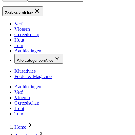
Zoekbalk sluiten
Verf
Vloeren
Gereedschap
Hout
Tuin
Aanbiedingen
Alle categorieën
Alles
Klusadvies
Folder & Magazine
Aanbiedingen
Verf
Vloeren
Gereedschap
Hout
Tuin
Home