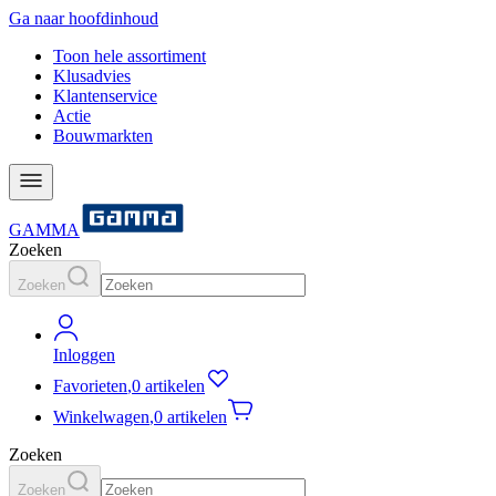
Ga naar hoofdinhoud
Toon hele assortiment
Klusadvies
Klantenservice
Actie
Bouwmarkten
GAMMA
Zoeken
Zoeken
Inloggen
Favorieten
,
0 artikelen
Winkelwagen
,
0 artikelen
Zoeken
Zoeken