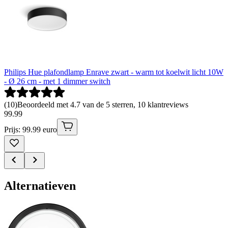
Philips Hue plafondlamp Enrave zwart - warm tot koelwit licht 10W
- Ø 26 cm - met 1 dimmer switch
(
10
)
Beoordeeld met 4.7 van de 5 sterren, 10 klantreviews
99
.
99
Prijs: 99.99 euro
Alternatieven