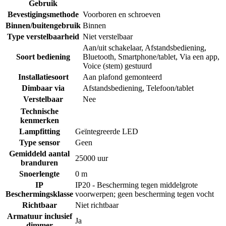
Gebruik
Bevestigingsmethode
Voorboren en schroeven
Binnen/buitengebruik
Binnen
Type verstelbaarheid
Niet verstelbaar
Aan/uit schakelaar
,
Afstandsbediening
,
Soort bediening
Bluetooth
,
Smartphone/tablet
,
Via een app
,
Voice (stem) gestuurd
Installatiesoort
Aan plafond gemonteerd
Dimbaar via
Afstandsbediening
,
Telefoon/tablet
Verstelbaar
Nee
Technische
kenmerken
Lampfitting
Geïntegreerde LED
Type sensor
Geen
Gemiddeld aantal
25000 uur
branduren
Snoerlengte
0 m
IP
IP20 - Bescherming tegen middelgrote
Beschermingsklasse
voorwerpen; geen bescherming tegen vocht
Richtbaar
Niet richtbaar
Armatuur inclusief
Ja
dimmer