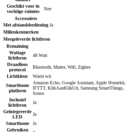
Geschikt voor in
Nee
vochtige ruimtes
Accessoires
Met afstandsbediening
Ja
Milieukenmerken
Meegeleverde lichtbron
Remaining
Wattage
48 Watt
lichtbron
Draadloos
Bluetooth
,
Matter
,
Wifi
,
Zigbee
protocol
Lichtkleur
Warm wit
Amazon Echo
,
Google Assistant
,
Apple Homekit
,
Smarthome
IFTTT
,
KlikAanKlikUit
,
Samsung SmartThings
,
platform
Sonos
Inclusief
Ja
lichtbron
Geïntegreerde
Ja
LED
Smarthome
Ja
Gebruiken