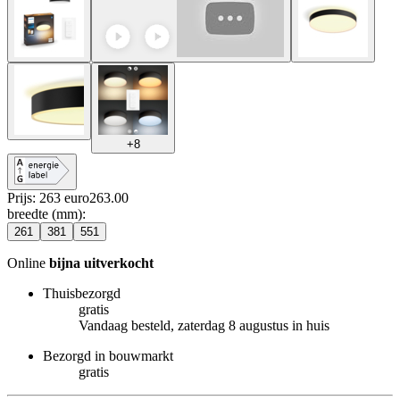
+
8
Prijs: 263 euro
263
.
00
breedte (mm)
:
261
381
551
Online
bijna uitverkocht
Thuisbezorgd
gratis
Vandaag besteld, zaterdag 8 augustus in huis
Bezorgd in bouwmarkt
gratis