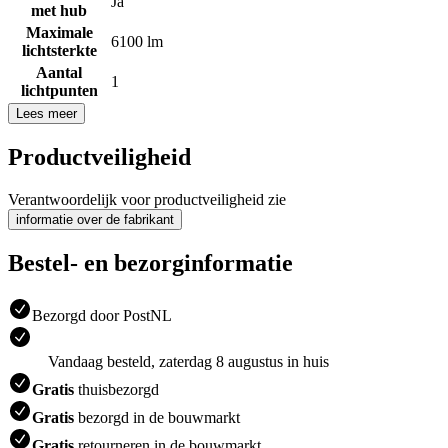
Ja
met hub
Maximale
6100 lm
lichtsterkte
Aantal
1
lichtpunten
Lees meer
Productveiligheid
Verantwoordelijk voor productveiligheid zie
informatie over de fabrikant
Bestel- en bezorginformatie
Bezorgd door PostNL
Vandaag besteld, zaterdag 8 augustus in huis
Gratis
thuisbezorgd
Gratis
bezorgd in de bouwmarkt
Gratis
retourneren in de bouwmarkt