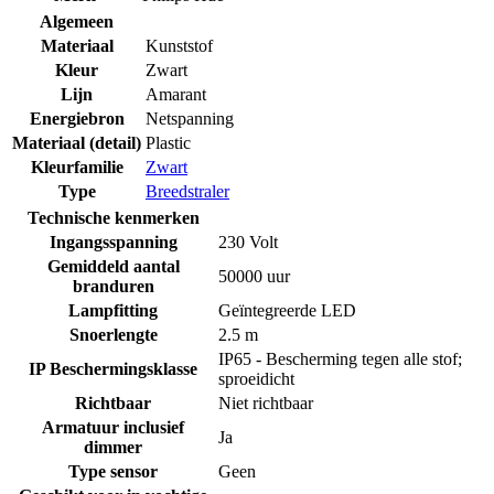
Algemeen
Materiaal
Kunststof
Kleur
Zwart
Lijn
Amarant
Energiebron
Netspanning
Materiaal (detail)
Plastic
Kleurfamilie
Zwart
Type
Breedstraler
Technische kenmerken
Ingangsspanning
230 Volt
Gemiddeld aantal
50000 uur
branduren
Lampfitting
Geïntegreerde LED
Snoerlengte
2.5 m
IP65 - Bescherming tegen alle stof;
IP Beschermingsklasse
sproeidicht
Richtbaar
Niet richtbaar
Armatuur inclusief
Ja
dimmer
Type sensor
Geen