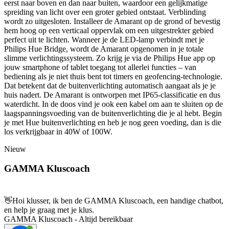
eerst naar boven en dan naar buiten, waardoor een gelijkmatige
spreiding van licht over een groter gebied ontstaat. Verblinding
wordt zo uitgesloten. Installeer de Amarant op de grond of bevestig
hem hoog op een verticaal oppervlak om een uitgestrekter gebied
perfect uit te lichten. Wanneer je de LED-lamp verbindt met je
Philips Hue Bridge, wordt de Amarant opgenomen in je totale
slimme verlichtingssysteem. Zo krijg je via de Philips Hue app op
jouw smartphone of tablet toegang tot allerlei functies – van
bediening als je niet thuis bent tot timers en geofencing-technologie.
Dat betekent dat de buitenverlichting automatisch aangaat als je je
huis nadert. De Amarant is ontworpen met IP65-classificatie en dus
waterdicht. In de doos vind je ook een kabel om aan te sluiten op de
laagspanningsvoeding van de buitenverlichting die je al hebt. Begin
je met Hue buitenverlichting en heb je nog geen voeding, dan is die
los verkrijgbaar in 40W of 100W.
Nieuw
GAMMA Kluscoach
👋
Hoi klusser, ik ben de GAMMA Kluscoach, een handige chatbot,
en help je graag met je klus.
GAMMA Kluscoach - Altijd bereikbaar