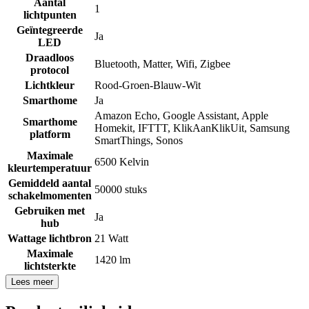
Aantal
1
lichtpunten
Geïntegreerde
Ja
LED
Draadloos
Bluetooth
,
Matter
,
Wifi
,
Zigbee
protocol
Lichtkleur
Rood-Groen-Blauw-Wit
Smarthome
Ja
Amazon Echo
,
Google Assistant
,
Apple
Smarthome
Homekit
,
IFTTT
,
KlikAanKlikUit
,
Samsung
platform
SmartThings
,
Sonos
Maximale
6500 Kelvin
kleurtemperatuur
Gemiddeld aantal
50000 stuks
schakelmomenten
Gebruiken met
Ja
hub
Wattage lichtbron
21 Watt
Maximale
1420 lm
lichtsterkte
Lees meer