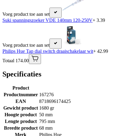
Voeg product toe aan set
Suki spanningszoeker VDE 140mm 120-250V
+ 3.39
Voeg product toe aan set
Philips Hue Tap dial switch draaischakelaar wit
+ 42.99
Totaal 174.00
Specificaties
Product
Productnummer
167276
EAN
8718696174425
Gewicht product
1680 gr
Hoogte product
50 mm
Lengte product
795 mm
Breedte product
68 mm
Merk
Philips Hue