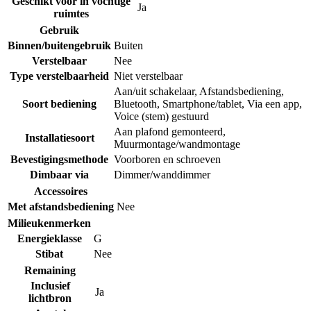
Geschikt voor in vochtige
Ja
ruimtes
Gebruik
Binnen/buitengebruik
Buiten
Verstelbaar
Nee
Type verstelbaarheid
Niet verstelbaar
Aan/uit schakelaar
,
Afstandsbediening
,
Soort bediening
Bluetooth
,
Smartphone/tablet
,
Via een app
,
Voice (stem) gestuurd
Aan plafond gemonteerd
,
Installatiesoort
Muurmontage/wandmontage
Bevestigingsmethode
Voorboren en schroeven
Dimbaar via
Dimmer/wanddimmer
Accessoires
Met afstandsbediening
Nee
Milieukenmerken
Energieklasse
G
Stibat
Nee
Remaining
Inclusief
Ja
lichtbron