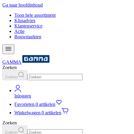
Ga naar hoofdinhoud
Toon hele assortiment
Klusadvies
Klantenservice
Actie
Bouwmarkten
GAMMA
Zoeken
Zoeken
Inloggen
Favorieten
,
0 artikelen
Winkelwagen
,
0 artikelen
Zoeken
Zoeken