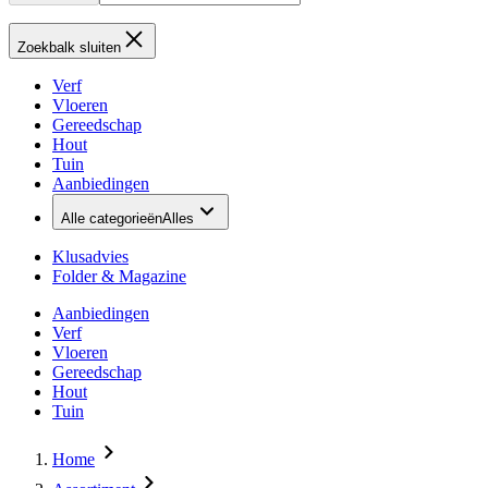
Zoekbalk sluiten
Verf
Vloeren
Gereedschap
Hout
Tuin
Aanbiedingen
Alle categorieën
Alles
Klusadvies
Folder & Magazine
Aanbiedingen
Verf
Vloeren
Gereedschap
Hout
Tuin
Home