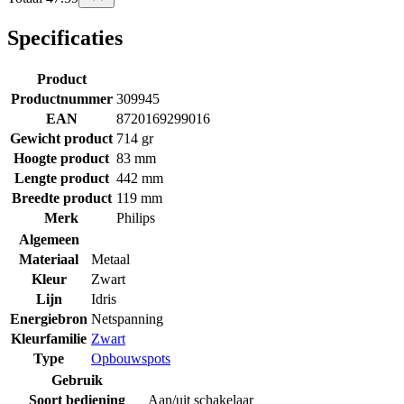
Specificaties
Product
Productnummer
309945
EAN
8720169299016
Gewicht product
714 gr
Hoogte product
83 mm
Lengte product
442 mm
Breedte product
119 mm
Merk
Philips
Algemeen
Materiaal
Metaal
Kleur
Zwart
Lijn
Idris
Energiebron
Netspanning
Kleurfamilie
Zwart
Type
Opbouwspots
Gebruik
Soort bediening
Aan/uit schakelaar