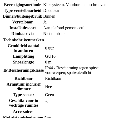
Bevestigingsmethode
Kliksysteem
,
Voorboren en schroeven
Type verstelbaarheid
Draaibaar
Binnen/buitengebruik
Binnen
Verstelbaar
Ja
Installatiesoort
Aan plafond gemonteerd
Dimbaar via
Niet dimbaar
Technische kenmerken
Gemiddeld aantal
0 uur
branduren
Lampfitting
GU10
Snoerlengte
0 m
IP44 - Bescherming tegen spitse
IP Beschermingsklasse
voorwerpen; spatwaterdicht
Richtbaar
Richtbaar
Armatuur inclusief
Nee
dimmer
Type sensor
Geen
Geschikt voor in
Ja
vochtige ruimtes
Accessoires
Met afstandsbediening
Nee