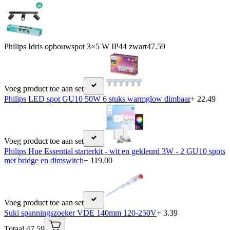
Philips Idris opbouwspot 3×5 W IP44 zwart
47.59
Voeg product toe aan set
Philips LED spot GU10 50W 6 stuks warmglow dimbaar
+ 22.49
Voeg product toe aan set
Philips Hue Essential starterkit - wit en gekleurd 3W - 2 GU10 spots
met bridge en dimswitch
+ 119.00
Voeg product toe aan set
Suki spanningszoeker VDE 140mm 120-250V
+ 3.39
Totaal 47.59