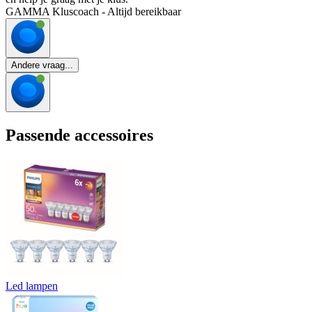
GAMMA Kluscoach - Altijd bereikbaar
Andere vraag...
Passende accessoires
Led lampen