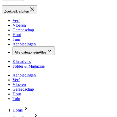
Zoekbalk sluiten
Verf
Vloeren
Gereedschap
Hout
Tuin
Aanbiedingen
Alle categorieën
Alles
Klusadvies
Folder & Magazine
Aanbiedingen
Verf
Vloeren
Gereedschap
Hout
Tuin
Home