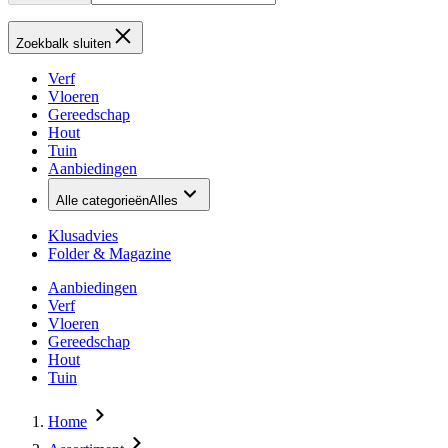
Zoekbalk sluiten
Verf
Vloeren
Gereedschap
Hout
Tuin
Aanbiedingen
Alle categorieën
Alles
Klusadvies
Folder & Magazine
Aanbiedingen
Verf
Vloeren
Gereedschap
Hout
Tuin
Home