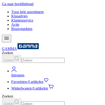
Ga naar hoofdinhoud
Toon hele assortiment
Klusadvies
Klantenservice
Actie
Bouwmarkten
GAMMA
Zoeken
Zoeken
Inloggen
Favorieten
,
0 artikelen
Winkelwagen
,
0 artikelen
Zoeken
Zoeken