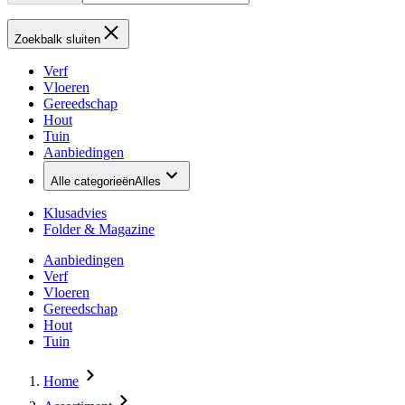
Zoekbalk sluiten
Verf
Vloeren
Gereedschap
Hout
Tuin
Aanbiedingen
Alle categorieën
Alles
Klusadvies
Folder & Magazine
Aanbiedingen
Verf
Vloeren
Gereedschap
Hout
Tuin
Home