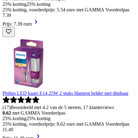
25% korting
25% korting
25% korting, voordeelprijs: 5.54 euro met GAMMA Voordeelpas
7
.
39
Prijs: 7.39 euro
Philips LED kaars E14 25W 2 stuks filament helder niet dimbaar
(
17
)
Beoordeeld met 4.2 van de 5 sterren, 17 klantreviews
8.62
met GAMMA Voordeelpas
25% korting
25% korting
25% korting, voordeelprijs: 8.62 euro met GAMMA Voordeelpas
11
.
49