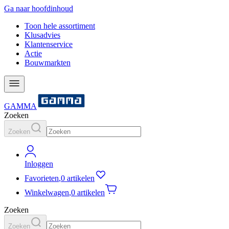
Ga naar hoofdinhoud
Toon hele assortiment
Klusadvies
Klantenservice
Actie
Bouwmarkten
GAMMA
Zoeken
Zoeken
Inloggen
Favorieten
,
0 artikelen
Winkelwagen
,
0 artikelen
Zoeken
Zoeken