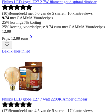
Philips LED kogel E27 2,7W filament goud spiraal dimbaar
(
10
)
Beoordeeld met 5.0 van de 5 sterren, 10 klantreviews
9.74
met GAMMA Voordeelpas
25% korting
25% korting
25% korting, voordeelprijs: 9.74 euro met GAMMA Voordeelpas
12
.
99
Prijs: 12.99 euro
Bekijk alles in led
Philips LED globe E27 7 watt 2200K Amber dimbaar
(
17
)
Beoordeeld met 4.5 van de 5 sterren, 17 klantreviews