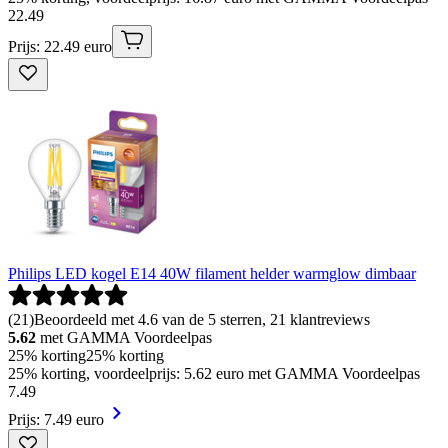
22
.
49
Prijs: 22.49 euro
Philips LED kogel E14 40W filament helder warmglow dimbaar
(
21
)
Beoordeeld met 4.6 van de 5 sterren, 21 klantreviews
5.62
met GAMMA Voordeelpas
25% korting
25% korting
25% korting, voordeelprijs: 5.62 euro met GAMMA Voordeelpas
7
.
49
Prijs: 7.49 euro