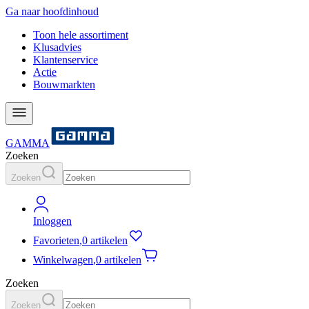
Ga naar hoofdinhoud
Toon hele assortiment
Klusadvies
Klantenservice
Actie
Bouwmarkten
GAMMA
Zoeken
Zoeken
Inloggen
Favorieten
,
0 artikelen
Winkelwagen
,
0 artikelen
Zoeken
Zoeken