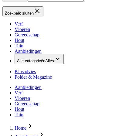
Zoekbalk sluiten
Verf
Vloeren
Gereedschap
Hout
Tuin
Aanbiedingen
Alle categorieën
Alles
Klusadvies
Folder & Magazine
Aanbiedingen
Verf
Vloeren
Gereedschap
Hout
Tuin
Home