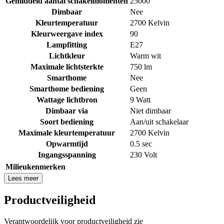
Gemiddeld aantal schakelmomenten
25000
Dimbaar
Nee
Kleurtemperatuur
2700 Kelvin
Kleurweergave index
90
Lampfitting
E27
Lichtkleur
Warm wit
Maximale lichtsterkte
750 lm
Smarthome
Nee
Smarthome bediening
Geen
Wattage lichtbron
9 Watt
Dimbaar via
Niet dimbaar
Soort bediening
Aan/uit schakelaar
Maximale kleurtemperatuur
2700 Kelvin
Opwarmtijd
0.5 sec
Ingangsspanning
230 Volt
Milieukenmerken
Lees meer
Productveiligheid
Verantwoordelijk voor productveiligheid zie