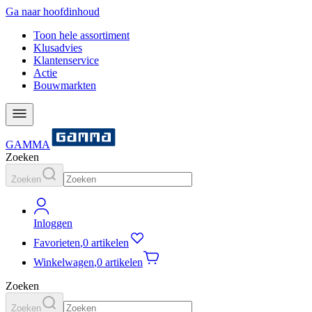
Ga naar hoofdinhoud
Toon hele assortiment
Klusadvies
Klantenservice
Actie
Bouwmarkten
GAMMA
Zoeken
Zoeken
Inloggen
Favorieten
,
0 artikelen
Winkelwagen
,
0 artikelen
Zoeken
Zoeken