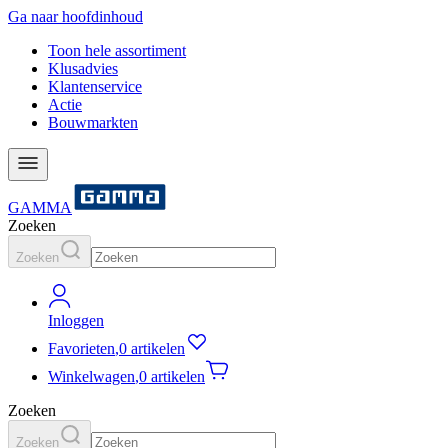
Ga naar hoofdinhoud
Toon hele assortiment
Klusadvies
Klantenservice
Actie
Bouwmarkten
GAMMA
Zoeken
Zoeken
Inloggen
Favorieten
,
0 artikelen
Winkelwagen
,
0 artikelen
Zoeken
Zoeken