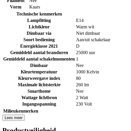
Filament
Nee
Vorm
Kaars
Technische kenmerken
Lampfitting
E14
Lichtkleur
Warm wit
Dimbaar via
Niet dimbaar
Soort bediening
Aan/uit schakelaar
Energieklasse 2021
D
Gemiddeld aantal branduren
25000 uur
Gemiddeld aantal schakelmomenten
1
Dimbaar
Nee
Kleurtemperatuur
1000 Kelvin
Kleurweergave index
80
Maximale lichtsterkte
260 lm
Smarthome
Nee
Wattage lichtbron
2 Watt
Ingangsspanning
230 Volt
Milieukenmerken
Lees meer
Productveiligheid