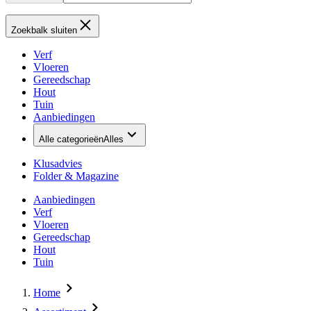
Zoekbalk sluiten
Verf
Vloeren
Gereedschap
Hout
Tuin
Aanbiedingen
Alle categorieën
Alles
Klusadvies
Folder & Magazine
Aanbiedingen
Verf
Vloeren
Gereedschap
Hout
Tuin
Home