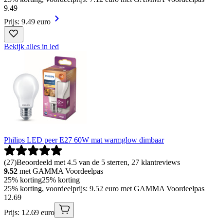
9
.
49
Prijs: 9.49 euro
Bekijk alles in led
Philips LED peer E27 60W mat warmglow dimbaar
(
27
)
Beoordeeld met 4.5 van de 5 sterren, 27 klantreviews
9.52
met GAMMA Voordeelpas
25% korting
25% korting
25% korting, voordeelprijs: 9.52 euro met GAMMA Voordeelpas
12
.
69
Prijs: 12.69 euro