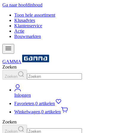
Ga naar hoofdinhoud
Toon hele assortiment
Klusadvies
Klantenservice
Actie
Bouwmarkten
GAMMA
Zoeken
Zoeken
Inloggen
Favorieten
,
0 artikelen
Winkelwagen
,
0 artikelen
Zoeken
Zoeken