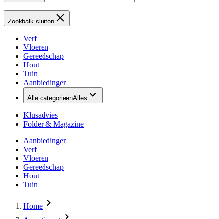
Zoekbalk sluiten
Verf
Vloeren
Gereedschap
Hout
Tuin
Aanbiedingen
Alle categorieën
Alles
Klusadvies
Folder & Magazine
Aanbiedingen
Verf
Vloeren
Gereedschap
Hout
Tuin
Home