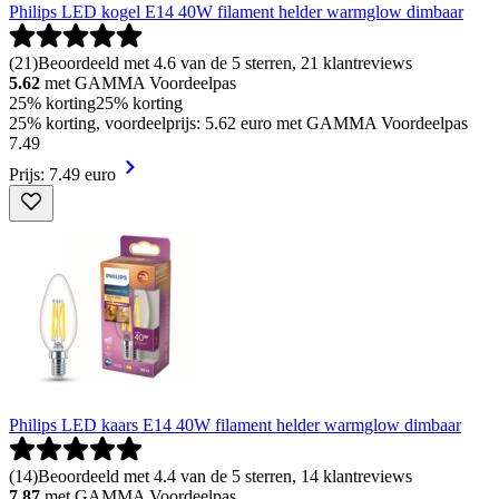
Philips LED kogel E14 40W filament helder warmglow dimbaar
(
21
)
Beoordeeld met 4.6 van de 5 sterren, 21 klantreviews
5.62
met GAMMA Voordeelpas
25% korting
25% korting
25% korting, voordeelprijs: 5.62 euro met GAMMA Voordeelpas
7
.
49
Prijs: 7.49 euro
Philips LED kaars E14 40W filament helder warmglow dimbaar
(
14
)
Beoordeeld met 4.4 van de 5 sterren, 14 klantreviews
7.87
met GAMMA Voordeelpas