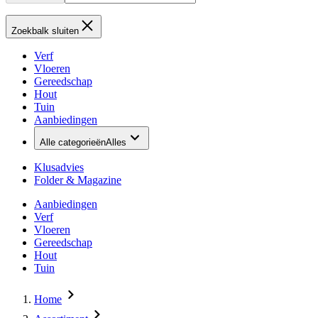
Zoekbalk sluiten
Verf
Vloeren
Gereedschap
Hout
Tuin
Aanbiedingen
Alle categorieën
Alles
Klusadvies
Folder & Magazine
Aanbiedingen
Verf
Vloeren
Gereedschap
Hout
Tuin
Home