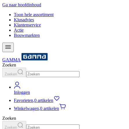
Ga naar hoofdinhoud
Toon hele assortiment
Klusadvies
Klantenservice
Actie
Bouwmarkten
GAMMA
Zoeken
Zoeken
Inloggen
Favorieten
,
0 artikelen
Winkelwagen
,
0 artikelen
Zoeken
Zoeken