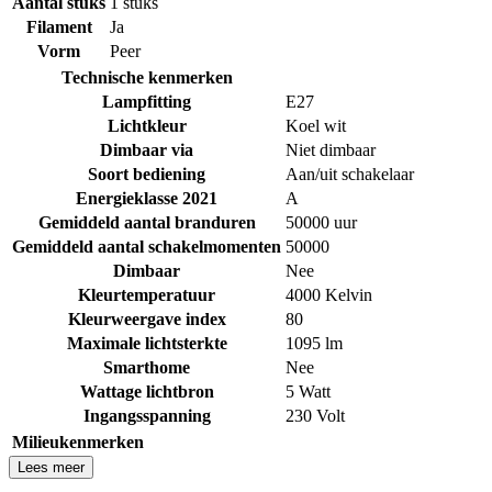
Aantal stuks
1 stuks
Filament
Ja
Vorm
Peer
Technische kenmerken
Lampfitting
E27
Lichtkleur
Koel wit
Dimbaar via
Niet dimbaar
Soort bediening
Aan/uit schakelaar
Energieklasse 2021
A
Gemiddeld aantal branduren
50000 uur
Gemiddeld aantal schakelmomenten
50000
Dimbaar
Nee
Kleurtemperatuur
4000 Kelvin
Kleurweergave index
80
Maximale lichtsterkte
1095 lm
Smarthome
Nee
Wattage lichtbron
5 Watt
Ingangsspanning
230 Volt
Milieukenmerken
Lees meer