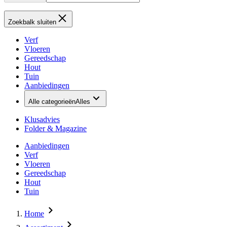
Zoekbalk sluiten
Verf
Vloeren
Gereedschap
Hout
Tuin
Aanbiedingen
Alle categorieën
Alles
Klusadvies
Folder & Magazine
Aanbiedingen
Verf
Vloeren
Gereedschap
Hout
Tuin
Home