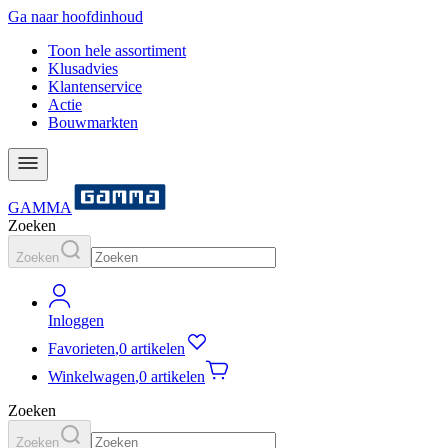
Ga naar hoofdinhoud
Toon hele assortiment
Klusadvies
Klantenservice
Actie
Bouwmarkten
GAMMA
Zoeken
Zoeken
Inloggen
Favorieten
,
0 artikelen
Winkelwagen
,
0 artikelen
Zoeken
Zoeken