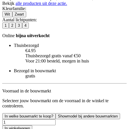
Bekijk
alle producten uit deze actie.
Kleurfamilie
:
Wit
Zwart
Aantal lichtpunten
:
1
2
3
4
Online
bijna uitverkocht
Thuisbezorgd
€4.95
Thuisbezorgd gratis vanaf €50
Voor 21:00 besteld, morgen in huis
Bezorgd in bouwmarkt
gratis
Voorraad in de bouwmarkt
Selecteer jouw bouwmarkt om de voorraad in de winkel te
controleren.
In welke bouwmarkt te koop?
Showmodel bij andere bouwmarkten
In winkelwagen