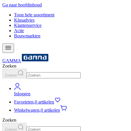
Ga naar hoofdinhoud
Toon hele assortiment
Klusadvies
Klantenservice
Actie
Bouwmarkten
GAMMA
Zoeken
Zoeken
Inloggen
Favorieten
,
0 artikelen
Winkelwagen
,
0 artikelen
Zoeken
Zoeken