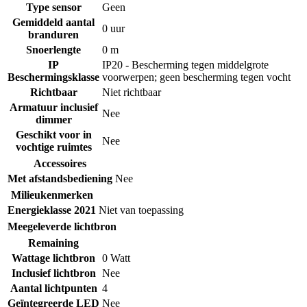
Type sensor
Geen
Gemiddeld aantal
0 uur
branduren
Snoerlengte
0 m
IP
IP20 - Bescherming tegen middelgrote
Beschermingsklasse
voorwerpen; geen bescherming tegen vocht
Richtbaar
Niet richtbaar
Armatuur inclusief
Nee
dimmer
Geschikt voor in
Nee
vochtige ruimtes
Accessoires
Met afstandsbediening
Nee
Milieukenmerken
Energieklasse 2021
Niet van toepassing
Meegeleverde lichtbron
Remaining
Wattage lichtbron
0 Watt
Inclusief lichtbron
Nee
Aantal lichtpunten
4
Geïntegreerde LED
Nee