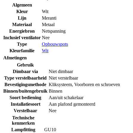
Algemeen
Kleur
Wit
Lijn
Meranti
Materiaal
Metaal
Energiebron
Netspanning
Inclusief ventilator
Nee
Type
Opbouwspots
Kleurfamilie
Wit
Afmetingen
Gebruik
Dimbaar via
Niet dimbaar
Type verstelbaarheid
Niet verstelbaar
Bevestigingsmethode
Kliksysteem
,
Voorboren en schroeven
Binnen/buitengebruik
Binnen
Soort bediening
Aan/uit schakelaar
Installatiesoort
Aan plafond gemonteerd
Verstelbaar
Nee
Technische
kenmerken
Lampfitting
GU10