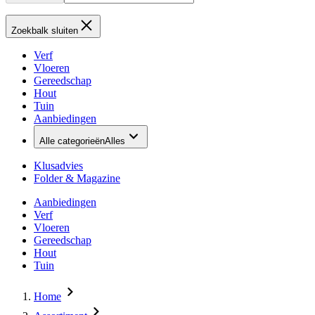
Zoekbalk sluiten
Verf
Vloeren
Gereedschap
Hout
Tuin
Aanbiedingen
Alle categorieën
Alles
Klusadvies
Folder & Magazine
Aanbiedingen
Verf
Vloeren
Gereedschap
Hout
Tuin
Home