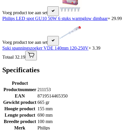
Voeg product toe aan set
Philips LED spot GU10 50W 6 stuks warmglow dimbaar
+ 29.99
Voeg product toe aan set
Suki spanningszoeker VDE 140mm 120-250V
+ 3.39
Totaal 32.19
Specificaties
Product
Productnummer
211153
EAN
8719514465350
Gewicht product
665 gr
Hoogte product
155 mm
Lengte product
690 mm
Breedte product
100 mm
Merk
Philips