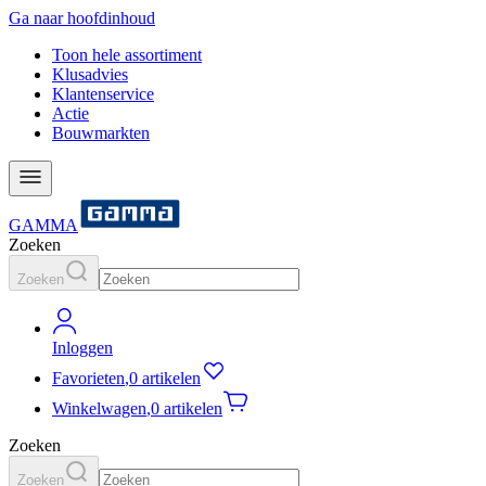
Ga naar hoofdinhoud
Toon hele assortiment
Klusadvies
Klantenservice
Actie
Bouwmarkten
GAMMA
Zoeken
Zoeken
Inloggen
Favorieten
,
0 artikelen
Winkelwagen
,
0 artikelen
Zoeken
Zoeken