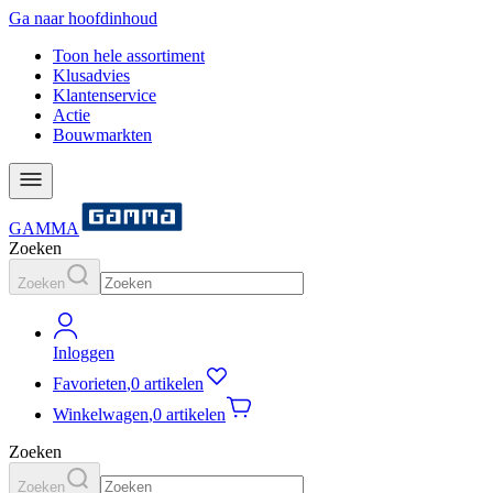
Ga naar hoofdinhoud
Toon hele assortiment
Klusadvies
Klantenservice
Actie
Bouwmarkten
GAMMA
Zoeken
Zoeken
Inloggen
Favorieten
,
0 artikelen
Winkelwagen
,
0 artikelen
Zoeken
Zoeken