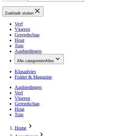
Zoekbalk sluiten
Verf
Vloeren
Gereedschap
Hout
Tuin
Aanbiedingen
Alle categorieën
Alles
Klusadvies
Folder & Magazine
Aanbiedingen
Verf
Vloeren
Gereedschap
Hout
Tuin
Home