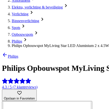
Assortiment
Elektra, verlichting & beveiliging
Verlichting
Binnenverlichting
Spots
Opbouwspots
Philips
Philips Opbouwspot MyLiving Star LED Aluminium 2 x 4.5W
Philips
Philips Opbouwspot MyLiving 
4.3 / 5 (7 klantreviews)
Opslaan in Favorieten