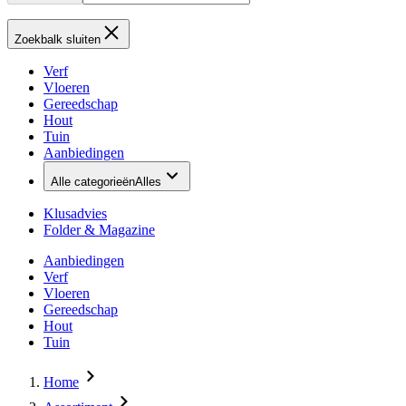
Zoekbalk sluiten
Verf
Vloeren
Gereedschap
Hout
Tuin
Aanbiedingen
Alle categorieën
Alles
Klusadvies
Folder & Magazine
Aanbiedingen
Verf
Vloeren
Gereedschap
Hout
Tuin
Home