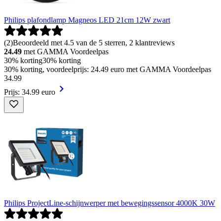
Philips plafondlamp Magneos LED 21cm 12W zwart
(
2
)
Beoordeeld met 4.5 van de 5 sterren, 2 klantreviews
24.49
met GAMMA Voordeelpas
30% korting
30% korting
30% korting, voordeelprijs: 24.49 euro met GAMMA Voordeelpas
34
.
99
Prijs: 34.99 euro
Philips ProjectLine-schijnwerper met bewegingssensor 4000K 30W