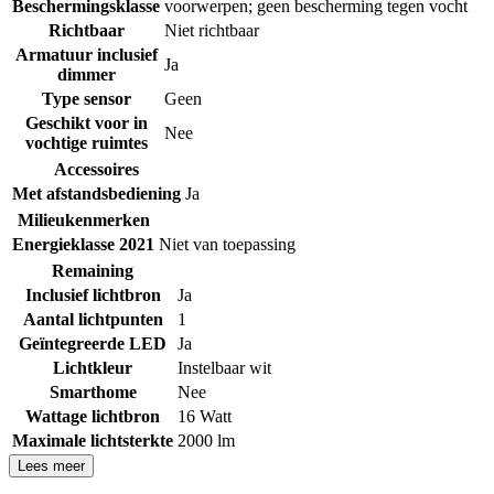
Beschermingsklasse
voorwerpen; geen bescherming tegen vocht
Richtbaar
Niet richtbaar
Armatuur inclusief
Ja
dimmer
Type sensor
Geen
Geschikt voor in
Nee
vochtige ruimtes
Accessoires
Met afstandsbediening
Ja
Milieukenmerken
Energieklasse 2021
Niet van toepassing
Remaining
Inclusief lichtbron
Ja
Aantal lichtpunten
1
Geïntegreerde LED
Ja
Lichtkleur
Instelbaar wit
Smarthome
Nee
Wattage lichtbron
16 Watt
Maximale lichtsterkte
2000 lm
Lees meer