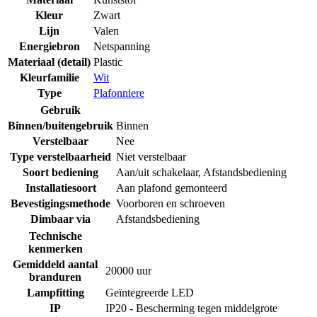
Kleur
Zwart
Lijn
Valen
Energiebron
Netspanning
Materiaal (detail)
Plastic
Kleurfamilie
Wit
Type
Plafonniere
Gebruik
Binnen/buitengebruik
Binnen
Verstelbaar
Nee
Type verstelbaarheid
Niet verstelbaar
Soort bediening
Aan/uit schakelaar
,
Afstandsbediening
Installatiesoort
Aan plafond gemonteerd
Bevestigingsmethode
Voorboren en schroeven
Dimbaar via
Afstandsbediening
Technische
kenmerken
Gemiddeld aantal
20000 uur
branduren
Lampfitting
Geïntegreerde LED
IP
IP20 - Bescherming tegen middelgrote