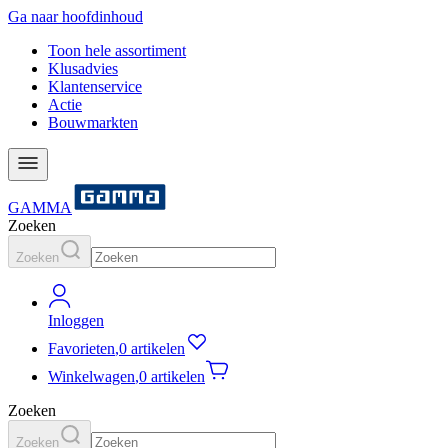
Ga naar hoofdinhoud
Toon hele assortiment
Klusadvies
Klantenservice
Actie
Bouwmarkten
GAMMA
Zoeken
Zoeken
Inloggen
Favorieten
,
0 artikelen
Winkelwagen
,
0 artikelen
Zoeken
Zoeken