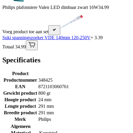
Philips plafonniere Valen LED dimbaar zwart 16W
34.99
Voeg product toe aan set
Suki spanningszoeker VDE 140mm 120-250V
+ 3.39
Totaal 34.99
Specificaties
Product
Productnummer
348425
EAN
8721103060761
Gewicht product
800 gr
Hoogte product
24 mm
Lengte product
291 mm
Breedte product
291 mm
Merk
Philips
Algemeen
Materiaal
Kunststof