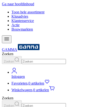
Ga naar hoofdinhoud
Toon hele assortiment
Klusadvies
Klantenservice
Actie
Bouwmarkten
GAMMA
Zoeken
Zoeken
Inloggen
Favorieten
,
0 artikelen
Winkelwagen
,
0 artikelen
Zoeken
Zoeken