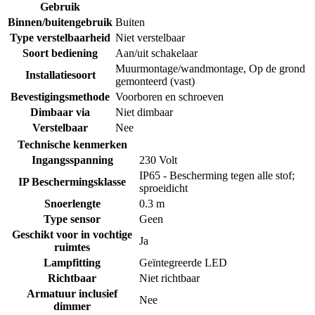
Gebruik
Binnen/buitengebruik
Buiten
Type verstelbaarheid
Niet verstelbaar
Soort bediening
Aan/uit schakelaar
Muurmontage/wandmontage
,
Op de grond
Installatiesoort
gemonteerd (vast)
Bevestigingsmethode
Voorboren en schroeven
Dimbaar via
Niet dimbaar
Verstelbaar
Nee
Technische kenmerken
Ingangsspanning
230 Volt
IP65 - Bescherming tegen alle stof;
IP Beschermingsklasse
sproeidicht
Snoerlengte
0.3 m
Type sensor
Geen
Geschikt voor in vochtige
Ja
ruimtes
Lampfitting
Geïntegreerde LED
Richtbaar
Niet richtbaar
Armatuur inclusief
Nee
dimmer