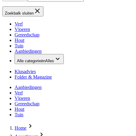
Zoekbalk sluiten
Verf
Vloeren
Gereedschap
Hout
Tuin
Aanbiedingen
Alle categorieën
Alles
Klusadvies
Folder & Magazine
Aanbiedingen
Verf
Vloeren
Gereedschap
Hout
Tuin
Home