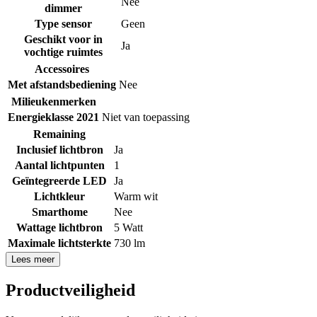
Nee
dimmer
Type sensor
Geen
Geschikt voor in
Ja
vochtige ruimtes
Accessoires
Met afstandsbediening
Nee
Milieukenmerken
Energieklasse 2021
Niet van toepassing
Remaining
Inclusief lichtbron
Ja
Aantal lichtpunten
1
Geïntegreerde LED
Ja
Lichtkleur
Warm wit
Smarthome
Nee
Wattage lichtbron
5 Watt
Maximale lichtsterkte
730 lm
Lees meer
Productveiligheid