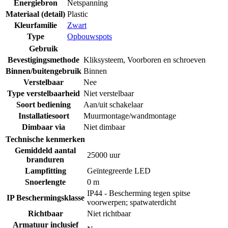
Energiebron
Netspanning
Materiaal (detail)
Plastic
Kleurfamilie
Zwart
Type
Opbouwspots
Gebruik
Bevestigingsmethode
Kliksysteem
,
Voorboren en schroeven
Binnen/buitengebruik
Binnen
Verstelbaar
Nee
Type verstelbaarheid
Niet verstelbaar
Soort bediening
Aan/uit schakelaar
Installatiesoort
Muurmontage/wandmontage
Dimbaar via
Niet dimbaar
Technische kenmerken
Gemiddeld aantal
25000 uur
branduren
Lampfitting
Geïntegreerde LED
Snoerlengte
0 m
IP44 - Bescherming tegen spitse
IP Beschermingsklasse
voorwerpen; spatwaterdicht
Richtbaar
Niet richtbaar
Armatuur inclusief