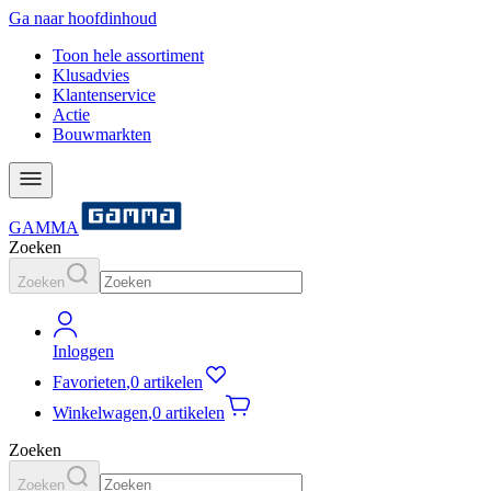
Ga naar hoofdinhoud
Toon hele assortiment
Klusadvies
Klantenservice
Actie
Bouwmarkten
GAMMA
Zoeken
Zoeken
Inloggen
Favorieten
,
0 artikelen
Winkelwagen
,
0 artikelen
Zoeken
Zoeken