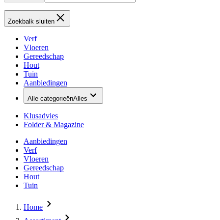
Zoekbalk sluiten
Verf
Vloeren
Gereedschap
Hout
Tuin
Aanbiedingen
Alle categorieën
Alles
Klusadvies
Folder & Magazine
Aanbiedingen
Verf
Vloeren
Gereedschap
Hout
Tuin
Home