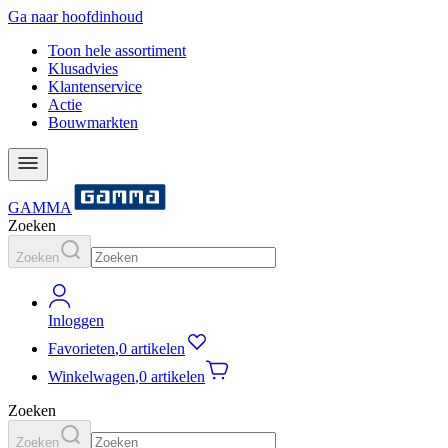
Ga naar hoofdinhoud
Toon hele assortiment
Klusadvies
Klantenservice
Actie
Bouwmarkten
GAMMA
Zoeken
Zoeken
Inloggen
Favorieten
,
0 artikelen
Winkelwagen
,
0 artikelen
Zoeken
Zoeken